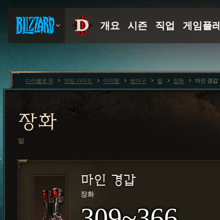
디아블로 III
게임 가이드
아이템
방어구
발
장화
마인 경갑
장화
발
마인 경갑
장화
309~366