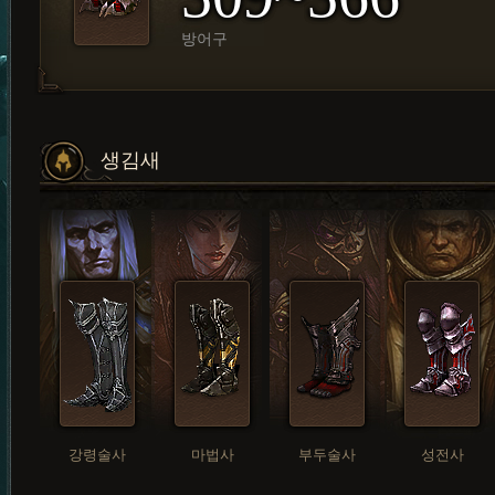
방어구
생김새
강령술사
마법사
부두술사
성전사