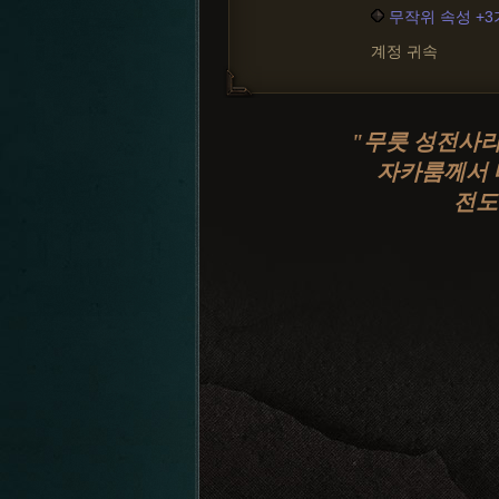
무작위 속성 +
계정 귀속
"무릇 성전사라
자카룸께서 
전도