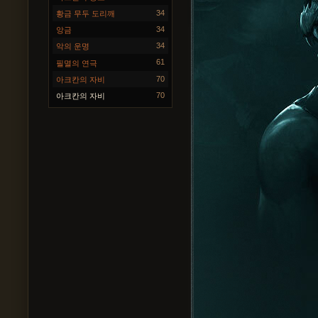
34
황금 무두 도리깨
34
앙금
34
악의 운명
61
필멸의 연극
70
아크칸의 자비
70
아크칸의 자비