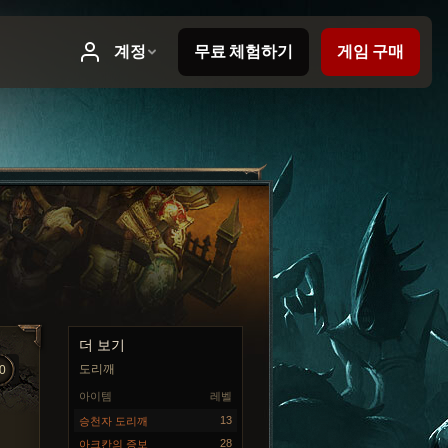
더 보기
도리깨
0
아이템
레벨
13
승천자 도리깨
28
아크칸의 증보