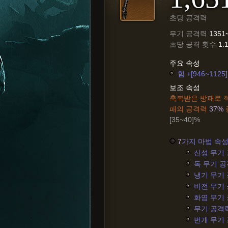
초당 공격력
무기 공격력
1351
초당 공격 횟수
1.
주요 속성
힘 +[946~1125]
보조 속성
축복받은 방패로 적
패의 공격력
37%
[35~40]%
7
가지 마법 속성
신성 무기 공
독 무기 공격력
냉기 무기 공
비전 무기 공
화염 무기 공
무기 공격력 +
번개 무기 공