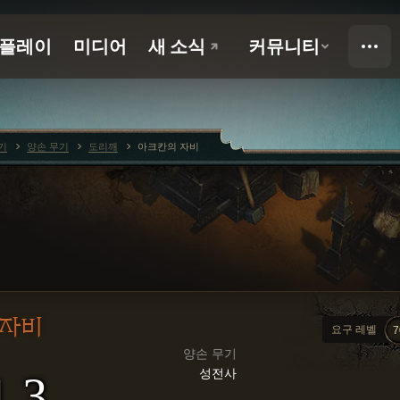
기
양손 무기
도리깨
아크칸의 자비
 자비
요구 레벨
7
양손 무기
성전사
1.3