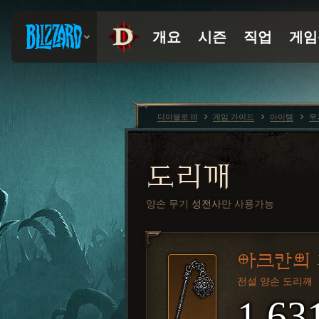
디아블로 III
게임 가이드
아이템
무
도리깨
양손 무기
성전사
만 사용가능
아크칸의
전설 양손 도리깨
1,63