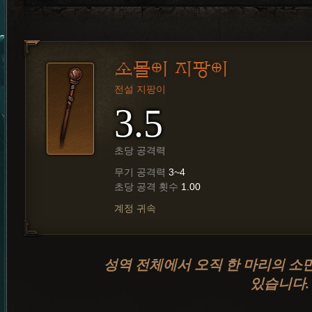
소몰이 지팡이
전설 지팡이
3.5
초당 공격력
무기 공격력
3~4
초당 공격 횟수
1.00
계정 귀속
성역 전체에서 오직 한 마리의 소
있습니다.