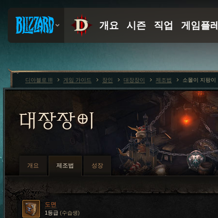
디아블로 III
게임 가이드
장인
대장장이
제조법
소몰이 지팡이
대장장이
개요
제조법
성장
도면
1등급
(수습생)