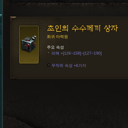
초인의 수수께끼 상자
희귀 마력원
주요 속성
피해 +[126~158]~[127~190]
무작위 속성 +6가지