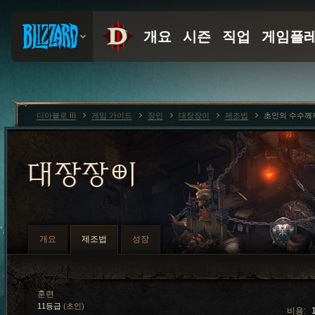
디아블로 III
게임 가이드
장인
대장장이
제조법
초인의 수수께
대장장이
개요
제조법
성장
훈련
11등급
(초인)
비용: