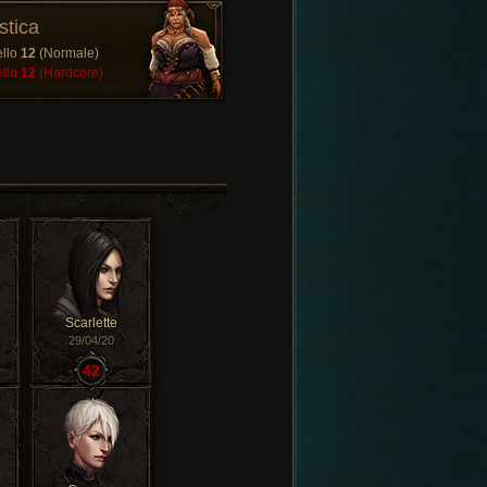
stica
ello
12
(Normale)
ello
12
(Hardcore)
Scarlette
29/04/20
42