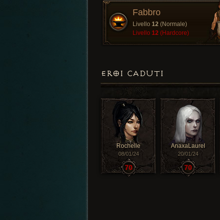
Fabbro
Livello
12
(Normale)
Livello
12
(Hardcore)
EROI CADUTI
Rochelle
AnaxaLaurel
08/01/24
20/01/24
70
70