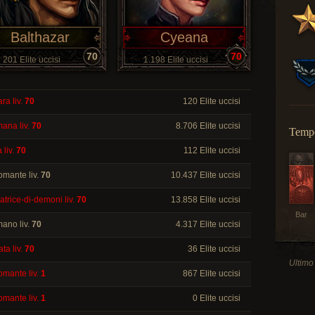
Balthazar
Cyeana
70
70
201 Elite uccisi
1.198 Elite uccisi
ra liv.
70
120 Elite uccisi
mana liv.
70
8.706 Elite uccisi
Tempo
 liv.
70
112 Elite uccisi
omante liv.
70
10.437 Elite uccisi
atrice-di-demoni liv.
70
13.858 Elite uccisi
Bar
mano liv.
70
4.317 Elite uccisi
ata liv.
70
36 Elite uccisi
Ultimo
omante liv.
1
867 Elite uccisi
omante liv.
1
0 Elite uccisi