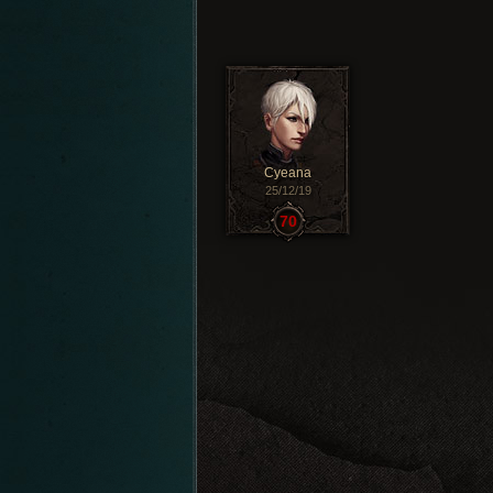
Cyeana
25/12/19
70