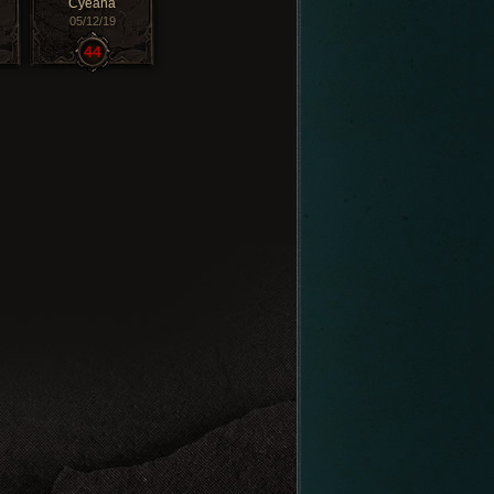
Cyeana
05/12/19
44