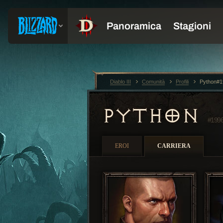
Diablo III
Comunità
Profili
Python#1
PYTHON
#199
EROI
CARRIERA