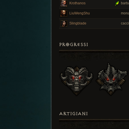
Krothanos
barba
LiuWengShu
mona
Slingblade
cacci
PROGRESSI
ARTIGIANI