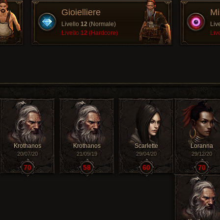
Gioielliere
Mi
Livello
12
(Normale)
Liv
Livello
12
(Hardcore)
Liv
Krothanos
Krothanos
Scarlette
Loranna
20/07/20
21/09/19
29/04/20
29/12/20
70
58
60
70