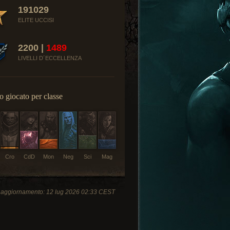
191029
ELITE UCCISI
2200 |
1489
LIVELLI D´ECCELLENZA
 giocato per classe
Cro
CdD
Mon
Neg
Sci
Mag
 aggiornamento: 12 lug 2026 02:33 CEST