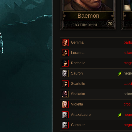
Baemon
70
183 Elite uccisi
Gemma
barba
Loranna
scia
Rochelle
maga
Sauron
negr
Scarlette
cacci
Shakaka
scia
Violetta
croci
AnaxaLaurel
negr
Gambler
negr