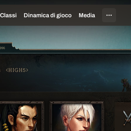
996
HIGH5
6