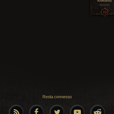
Krothanos
11/11/21
70
Resta connesso