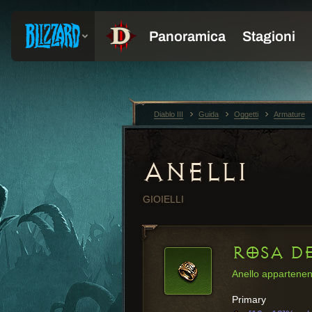
Diablo III
Guida
Oggetti
Armature
ANELLI
GIOIELLI
ROSA DE
Anello appartenen
Primary