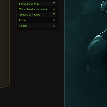
60
Schiera Gemente
60
Malocchio di Zunimassa
60
Riflesso di Natalya
70
Focus
70
Vincolo