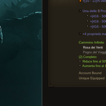
+[10 - 12]% vel
Una delle
3
Prop
+[416 - 50
+[416 - 50
+[416 - 50
+4 proprietà ma
Cammino Infinito
Rosa dei Venti
Pegno del Viaggi
(2) Completo:
Riduce fino al 50
Aumenta fino al 10
Account Bound
Unique Equipped