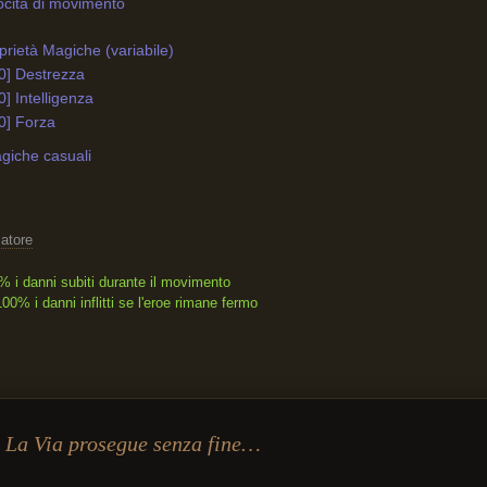
ocità di movimento
rietà Magiche (variabile)
0] Destrezza
0] Intelligenza
0] Forza
giche casuali
atore
% i danni subiti durante il movimento
0% i danni inflitti se l'eroe rimane fermo
La Via prosegue senza fine…