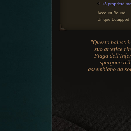
+3 proprietà ma
Account Bound
Unique Equipped
"Questo balestri
suo artefice ri
Piaga dell'Infe
spargono trib
assemblano da sole