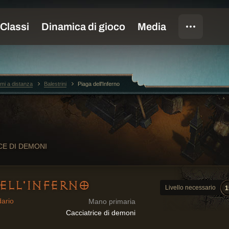
mi a distanza
Balestrini
Piaga dell'Inferno
I
CE DI DEMONI
ELL'INFERNO
Livello necessario
1
dario
Mano primaria
Cacciatrice di demoni