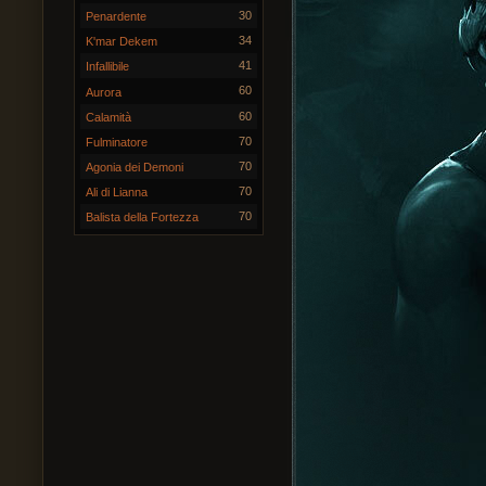
30
Penardente
34
K'mar Dekem
41
Infallibile
60
Aurora
60
Calamità
70
Fulminatore
70
Agonia dei Demoni
70
Ali di Lianna
70
Balista della Fortezza