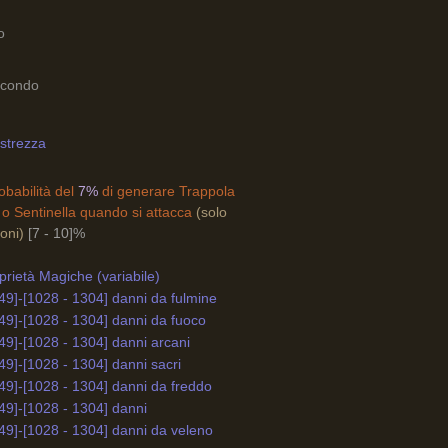
o
secondo
strezza
obabilità del
7%
di generare Trappola
 o Sentinella quando si attacca
(solo
oni)
[7 - 10]%
rietà Magiche (variabile)
49]-[1028 - 1304] danni da fulmine
49]-[1028 - 1304] danni da fuoco
49]-[1028 - 1304] danni arcani
49]-[1028 - 1304] danni sacri
49]-[1028 - 1304] danni da freddo
49]-[1028 - 1304] danni
49]-[1028 - 1304] danni da veleno