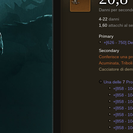
Danni per second
4-22
danni
1,60
attacchi al 
Primary
+[626 - 750] De
Secondary
Conferisce una pr
Acuminata, Triboli
Cacciatore di dem
Una delle
7
Prop
+[858 - 10
+[858 - 10
+[858 - 10
+[858 - 10
+[858 - 10
+[858 - 10
+[858 - 10