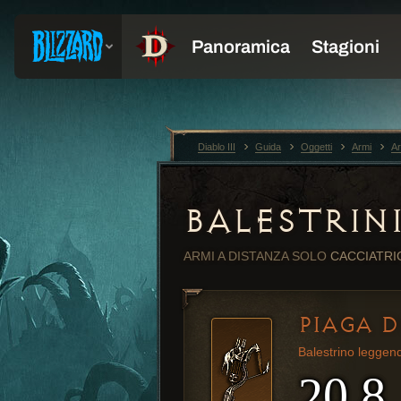
Diablo III
Guida
Oggetti
Armi
Ar
BALESTRIN
ARMI A DISTANZA
SOLO
CACCIATRI
PIAGA D
Balestrino leggen
20,8