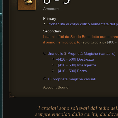
Armature
Primary
Probabilità di colpo critico aumentata del [
Secondary
I danni inflitti da Scudo Benedetto aumentan
il primo nemico colpito
(solo Crociato)
[400 -
Una delle
3
Proprietà Magiche (variabile)
+[416 - 500] Destrezza
+[416 - 500] Intelligenza
+[416 - 500] Forza
+3 proprietà magiche casuali
Account Bound
"I crociati sono sollevati dal tedio de
sempre vincolati dalla carità, dal dove