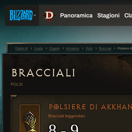
Diablo III
Guida
Oggetti
Armature
Polsi
Bracciali
Polsiere 
BRACCIALI
POLSI
POLSIERE DI AKKHA
Bracciali leggendari
8 - 9