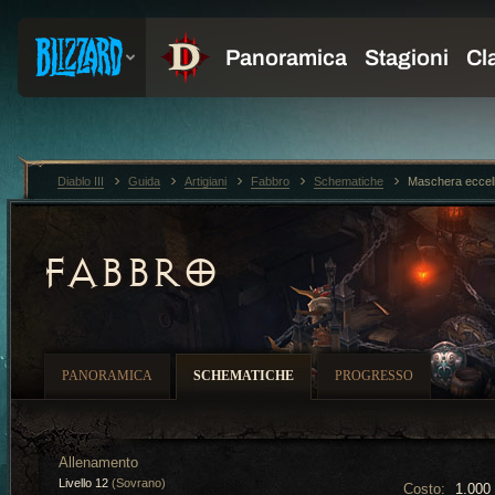
Diablo III
Guida
Artigiani
Fabbro
Schematiche
Maschera eccell
FABBRO
PANORAMICA
SCHEMATICHE
PROGRESSO
Allenamento
Livello 12
(Sovrano)
Costo:
1.000