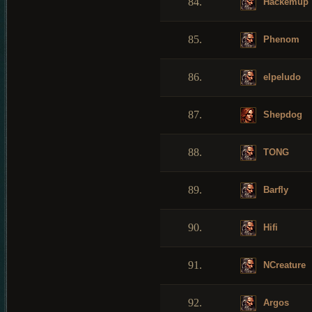
84.
Hackemup
85.
Phenom
86.
elpeludo
87.
Shepdog
88.
TONG
89.
Barfly
90.
Hifi
91.
NCreature
92.
Argos