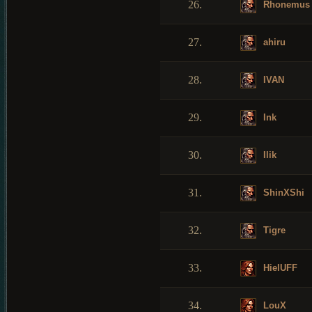
26.
Rhonemus
27.
ahiru
28.
IVAN
29.
Ink
30.
Ilik
31.
ShinXShi
32.
Tigre
33.
HielUFF
34.
LouX