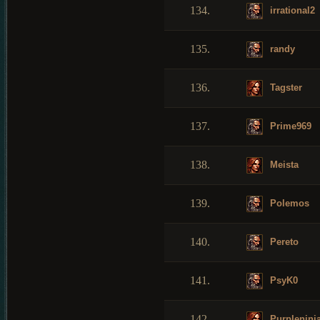
134.
irrational2
135.
randy
136.
Tagster
137.
Prime969
138.
Meista
139.
Polemos
140.
Pereto
141.
PsyK0
142.
Purpleninj