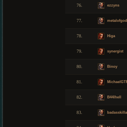
76.
ezzyns
77.
metalofgod
78.
Higa
79.
synergist
80.
Binoy
81.
MichaelGT
82.
B44lhell
83.
badasskilla