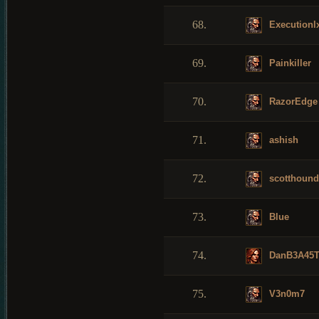
68.
Executionl
69.
Painkiller
70.
RazorEdge
71.
ashish
72.
scotthound
73.
Blue
74.
DanB3A45
75.
V3n0m7