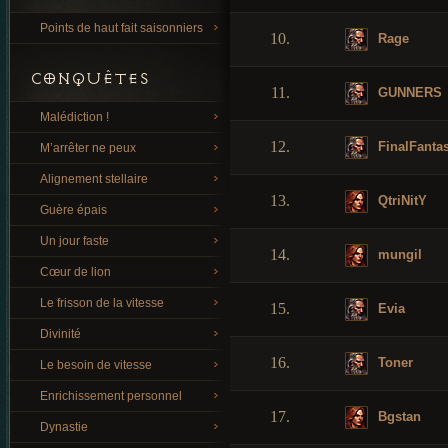
Points de haut fait saisonniers
10.
Rage
CONQUÊTES
11.
GUNNERS
Malédiction !
12.
FinalFanta
M’arrêter ne peux
Alignement stellaire
13.
QtriNitY
Guère épais
Un jour faste
14.
mungil
Cœur de lion
Le frisson de la vitesse
15.
Evia
Divinité
16.
Toner
Le besoin de vitesse
Enrichissement personnel
17.
Bgstan
Dynastie