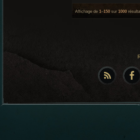
Affichage de
1
–
150
sur
1000
résulta
R