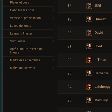
Plaies et boss
18.
赤城
Cabosse les boss
Vitesse et précipitation
19.
Quake2
Levée de fonds
20.
David
Le grand frisson
Surhumain
21.
CSot
Après l’heure, c’est plus
l’heure
22.
hiTman
Maître des ensembles
Maître de l’univers
23.
Cerberus
24.
Laichengyi
25.
MaxFury