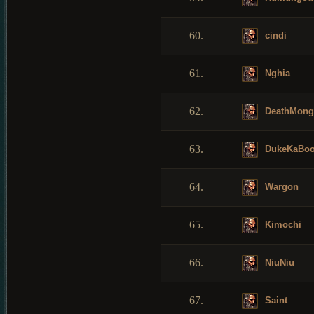
60.
cindi
61.
Nghia
62.
DeathMong
63.
DukeKaBo
64.
Wargon
65.
Kimochi
66.
NiuNiu
67.
Saint