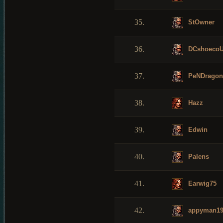
35.
StOwner
36.
DCshoeco
37.
PeNDragon
38.
Hazz
39.
Edwin
40.
Palens
41.
Earwig75
42.
appyman19