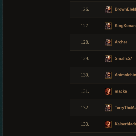
126.
BrownElek
127.
KingKonan
128.
Archer
129.
Smalls57
130.
Animalchi
131.
macka
132.
TerryTheM
133.
Kaiserblad