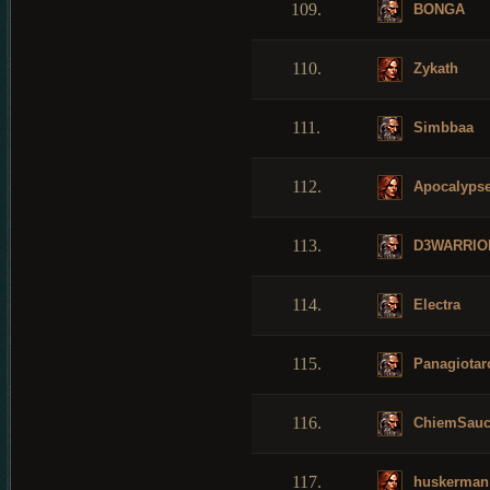
109.
BONGA
110.
Zykath
111.
Simbbaa
112.
Apocalyps
113.
D3WARRIO
114.
Electra
115.
Panagiotar
116.
ChiemSauc
117.
huskerman