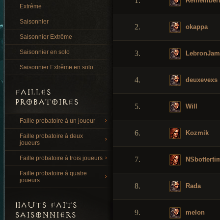
1.
Remember
Extrême
Saisonnier
2.
okappa
Saisonnier Extrême
Saisonnier en solo
3.
LebronJam
Saisonnier Extrême en solo
4.
deuxevexs
FAILLES
PROBATOIRES
5.
Will
Faille probatoire à un joueur
6.
Kozmik
Faille probatoire à deux
joueurs
Faille probatoire à trois joueurs
7.
NSbotterti
Faille probatoire à quatre
joueurs
8.
Rada
HAUTS FAITS
9.
melon
SAISONNIERS