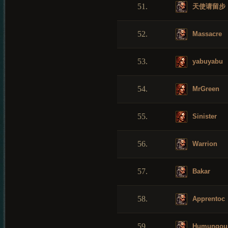
51.
天使请留步
52.
Massacre
53.
yabuyabu
54.
MrGreen
55.
Sinister
56.
Warrion
57.
Bakar
58.
Apprentoc
59.
Humungou