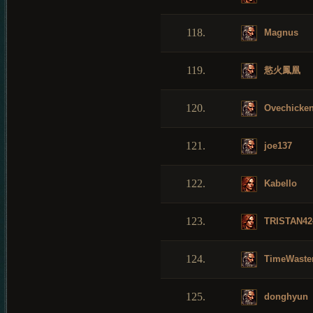
118.
Magnus
119.
慾火鳳凰
120.
Ovechicke
121.
joe137
122.
Kabello
123.
TRISTAN42
124.
TimeWaste
125.
donghyun