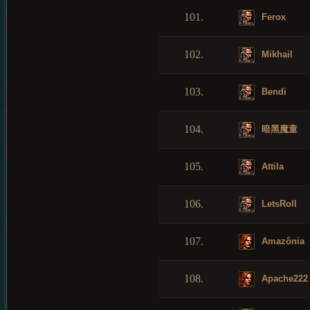
101.
Ferox
102.
Mikhail
103.
Bendi
104.
暗黑魔童
105.
Attila
106.
LetsRoll
107.
Amazônia
108.
Apache222