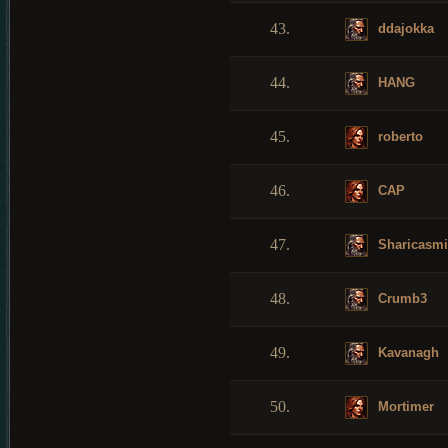
43.
ddajokka
44.
HANG
45.
roberto
46.
CAP
47.
Sharicasmi
48.
Crumb3
49.
Kavanagh
50.
Mortimer