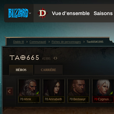
Diablo III
Communauté
Fiches de personnages
Tao665#1995
TAO665
#1995
HÉROS
CARRIÈRE
70
Ahnk
70
Annabeth
70
Bedawyr
70
CygnusXOne