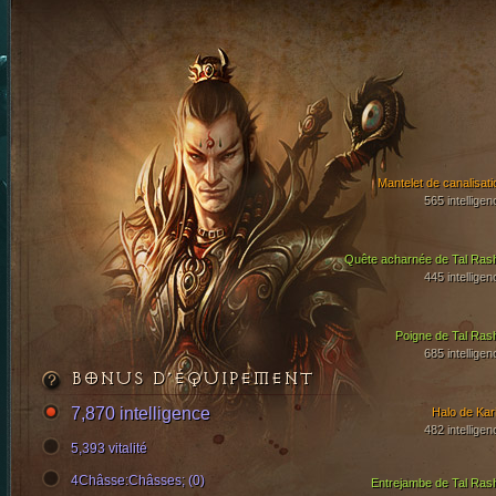
Mantelet de canalisati
565 intelligen
Quête acharnée de Tal Ras
445 intelligen
Poigne de Tal Ras
685 intelligen
BONUS D’ÉQUIPEMENT
7,870 intelligence
Halo de Kari
482 intelligen
5,393 vitalité
4Châsse:Châsses; (0)
Entrejambe de Tal Ras