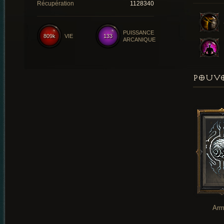
Récupération
1128340
PUISSANCE
809k
VIE
133
ARCANIQUE
POUVO
Arm