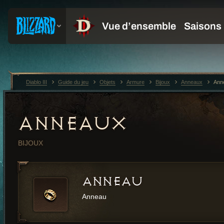
Diablo III
Guide du jeu
Objets
Armure
Bijoux
Anneaux
Ann
ANNEAUX
BIJOUX
ANNEAU
Anneau