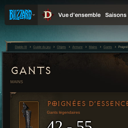
Diablo III
Guide du jeu
Objets
Armure
Mains
Gants
Poigné
GANTS
MAINS
POIGNÉES D’ESSENC
Gants légendaires
42 - 55