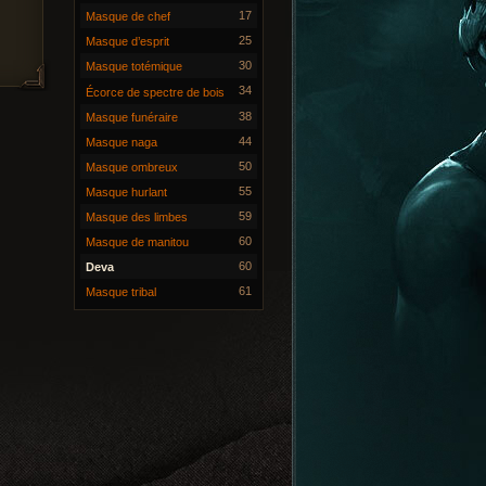
17
Masque de chef
25
Masque d’esprit
30
Masque totémique
34
Écorce de spectre de bois
38
Masque funéraire
44
Masque naga
50
Masque ombreux
55
Masque hurlant
59
Masque des limbes
60
Masque de manitou
60
Deva
61
Masque tribal