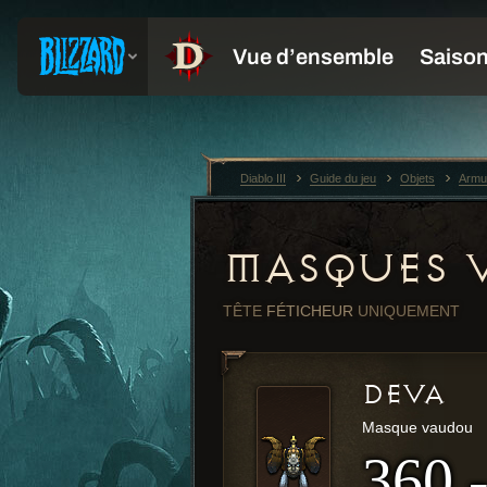
Diablo III
Guide du jeu
Objets
Armu
MASQUES 
TÊTE
FÉTICHEUR
UNIQUEMENT
DEVA
Masque vaudou
360 