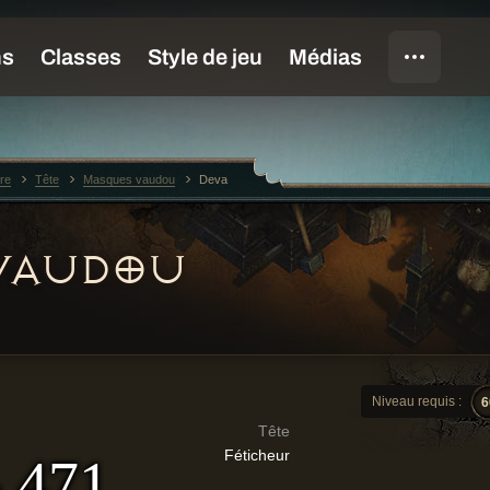
re
Tête
Masques vaudou
Deva
VAUDOU
Niveau requis :
6
Tête
Féticheur
- 471