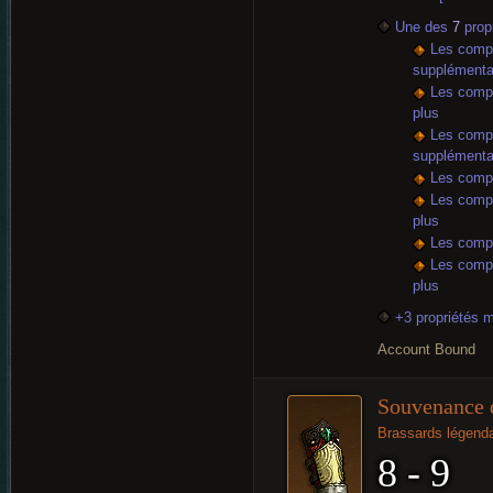
Une des
7
propr
Les compé
supplémenta
Les compé
plus
Les compé
supplémenta
Les compé
Les compé
plus
Les compé
Les compé
plus
+3 propriétés 
Account Bound
Souvenance 
Brassards légenda
8 - 9