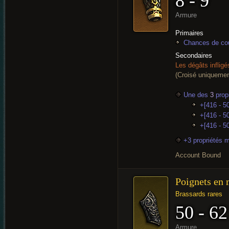
8 - 9
Armure
Primaires
Chances de cou
Secondaires
Les dégâts inflig
(Croisé uniquemen
Une des
3
propr
+[416 - 50
+[416 - 50
+[416 - 5
+3 propriétés 
Account Bound
Poignets en 
Brassards rares
50 - 62
Armure