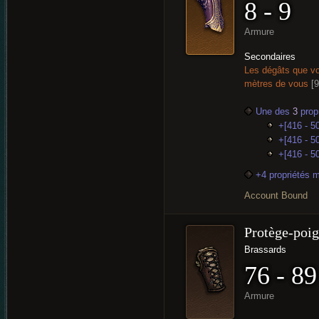
8 - 9
Armure
Secondaires
Les dégâts que vo
mètres de vous
[
Une des
3
propr
+[416 - 50
+[416 - 50
+[416 - 5
+4 propriétés 
Account Bound
Protège-poig
Brassards
76 - 89
Armure