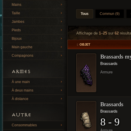
Mains
Taille
Tous
Commun (9)
Jambes
Pieds
Affichage de
1
–
25
sur
62
résulta
Bijoux
OBJET
Main gauche
Brassards m
Compagnons
Brassards
ARMES
Armure
À une main
À deux mains
À distance
Brassards
Brassards
AUTRE
8 - 9
Consommables
Armure