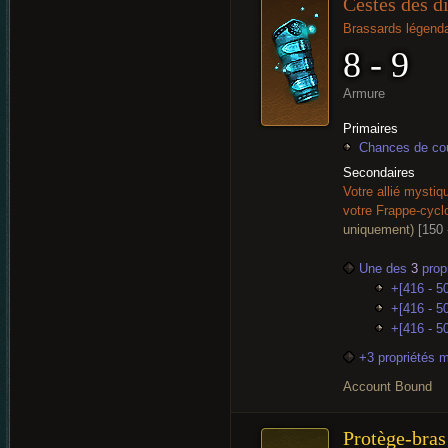
Cestes des d
Brassards légenda
8 - 9
Armure
Primaires
Chances de cou
Secondaires
Votre allié mystiq
votre Frappe-cyclo
uniquement)
[150
Une des
3
propr
+[416 - 50
+[416 - 50
+[416 - 5
+3 propriétés 
Account Bound
Protège-bras