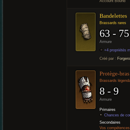
Account Bound
Bandelettes
Brassards rares
63 - 75
Armure
+4 propriétés 
Créé par :
Forger
Protège-bras
Brassards légenda
8 - 9
Armure
Primaires
Chances de cou
Secondaires
Vos compétences