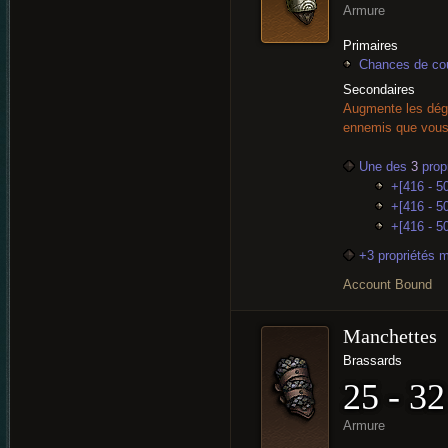
Armure
Primaires
Chances de cou
Secondaires
Augmente les dég
ennemis que vous 
Une des
3
propr
+[416 - 50
+[416 - 50
+[416 - 5
+3 propriétés 
Account Bound
Manchettes
Brassards
25 - 32
Armure