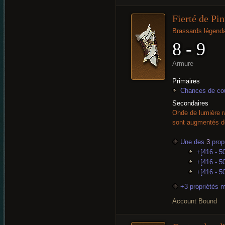
Fierté de Pin
Brassards légenda
8 - 9
Armure
Primaires
Chances de cou
Secondaires
Onde de lumière r
sont augmentés 
Une des
3
propr
+[416 - 50
+[416 - 50
+[416 - 5
+3 propriétés 
Account Bound