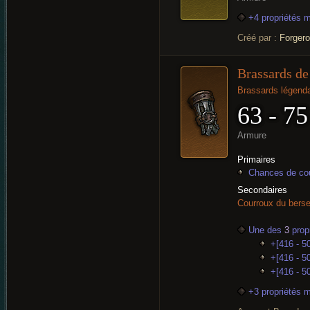
+4 propriétés 
Créé par :
Forger
Brassards de
Brassards légenda
63 - 75
Armure
Primaires
Chances de cou
Secondaires
Courroux du berser
Une des
3
propr
+[416 - 50
+[416 - 50
+[416 - 5
+3 propriétés 