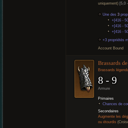
uniquement)
[5,0 
Une des
3
propr
+[416 - 50
+[416 - 50
+[416 - 5
+3 propriétés 
Account Bound
Brassards de
Brassards légenda
8 - 9
Armure
Primaires
Chances de cou
Secondaires
Augmente les dég
ou étourdis
(Crois