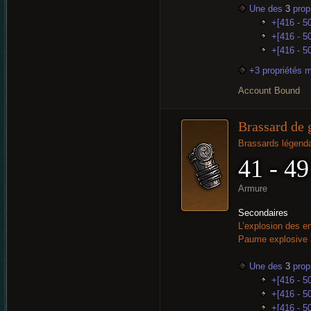
Une des
3
propr
+[416 - 50
+[416 - 50
+[416 - 5
+3 propriétés 
Account Bound
Brassard de
Brassards légenda
41 - 49
Armure
Secondaires
L’explosion des 
Paume explosive
Une des
3
propr
+[416 - 50
+[416 - 50
+[416 - 5