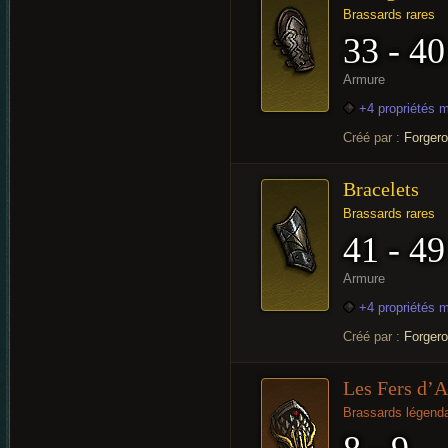
Brassards rares
33 - 40
Armure
+4 propriétés 
Créé par :
Forger
Bracelets
Brassards rares
41 - 49
Armure
+4 propriétés 
Créé par :
Forger
Les Fers d’
Brassards légenda