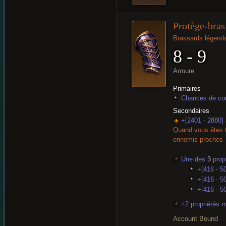
Protège-bras
Brassards légenda
8 - 9
Armure
Primaires
Chances de cou
Secondaires
+[2401 - 2880]
Quand vous êtes t
ennemis proches
Une des
3
propr
+[416 - 50
+[416 - 50
+[416 - 5
+2 propriétés 
Account Bound