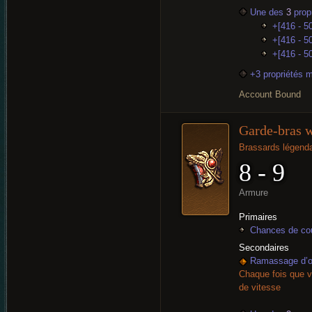
Une des
3
propr
+[416 - 50
+[416 - 50
+[416 - 5
+3 propriétés 
Account Bound
Garde-bras 
Brassards légenda
8 - 9
Armure
Primaires
Chances de cou
Secondaires
Ramassage d’or
Chaque fois que v
de vitesse