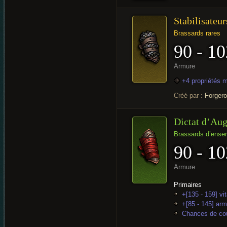
Stabilisateur
Brassards rares
90 - 10
Armure
+4 propriétés 
Créé par :
Forger
Dictat d’Aug
Brassards d’ense
90 - 10
Armure
Primaires
+[135 - 159] vit
+[85 - 145] ar
Chances de cou