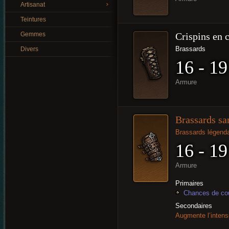
Artisanat
Teintures
Gemmes
Crispins en c
Brassards
Divers
16 - 19
Armure
Brassards sa
Brassards légenda
16 - 19
Armure
Primaires
Chances de cou
Secondaires
Augmente l’intens