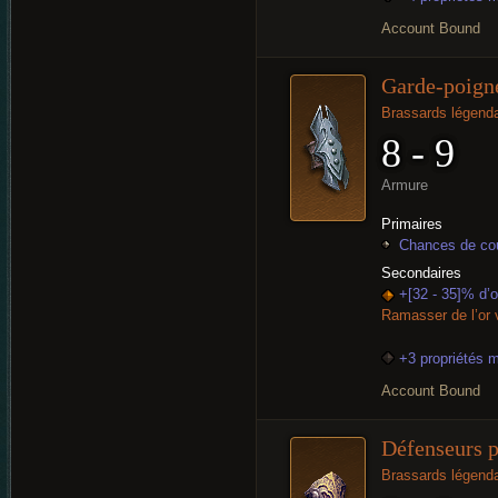
Account Bound
Garde-poigne
Brassards légenda
8 - 9
Armure
Primaires
Chances de cou
Secondaires
+[32 - 35]% d’
Ramasser de l’or 
+3 propriétés 
Account Bound
Défenseurs p
Brassards légenda