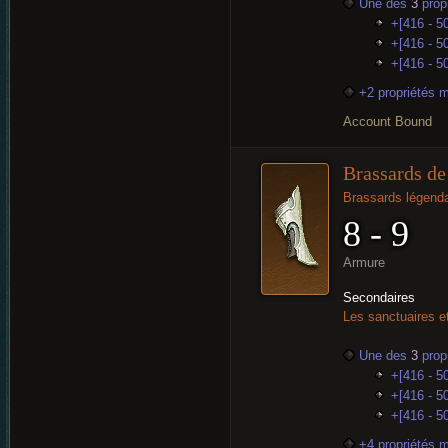
Une des
3
propr
+[416 - 50
+[416 - 50
+[416 - 5
+2 propriétés 
Account Bound
Brassards d
Brassards légenda
8 - 9
Armure
Secondaires
Les sanctuaires e
Une des
3
propr
+[416 - 50
+[416 - 50
+[416 - 5
+4 propriétés 