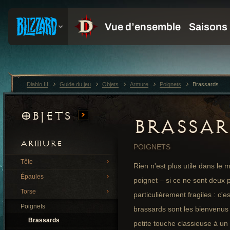
Diablo III
Guide du jeu
Objets
Armure
Poignets
Brassards
Objets
BRASSAR
ARMURE
POIGNETS
Tête
Rien n'est plus utile dans le
Épaules
poignet – si ce ne sont deux p
Torse
particulièrement fragiles : c'
Poignets
brassards sont les bienvenus 
Brassards
petite touche classieuse à u