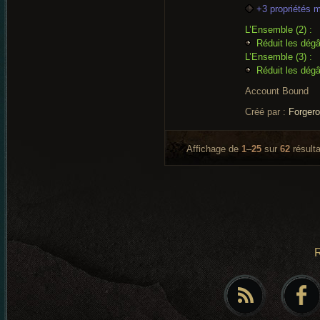
+3 propriétés 
L’Ensemble (2) :
Réduit les dégâ
L’Ensemble (3) :
Réduit les dégâ
Account Bound
Créé par :
Forger
Affichage de
1
–
25
sur
62
résulta
R