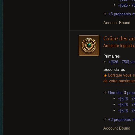
+[626 - 75
+3 propriétés 
Account Bound
Grâce des an
Amulette légendai
Primaires
+[626 - 750] vit
Secondaires
Lorsque vous su
de votre maximum d
Une des
3
propr
+[626 - 7
+[626 - 75
+[626 - 75
+3 propriétés 
Account Bound