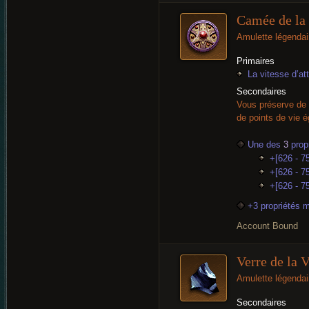
Camée de la 
Amulette légendai
Primaires
La vitesse d’a
Secondaires
Vous préserve de 
de points de vie 
Une des
3
propr
+[626 - 7
+[626 - 75
+[626 - 75
+3 propriétés 
Account Bound
Verre de la 
Amulette légendai
Secondaires