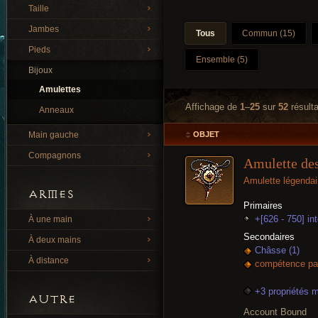
Taille
Jambes
Tous
Commun (15)
Pieds
Ensemble (5)
Bijoux
Amulettes
Affichage de
1
–
25
sur
52
résulta
Anneaux
Main gauche
OBJET
Compagnons
Amulette des
Amulette légendai
ARMES
Primaires
+[626 - 750] int
À une main
Secondaires
À deux mains
Châsse (1)
À distance
compétence pas
+3 propriétés 
AUTRE
Account Bound