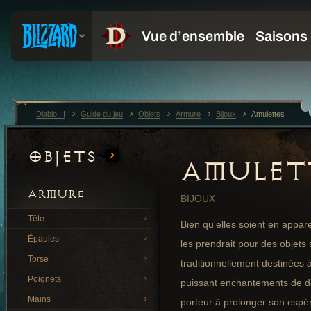
Diablo III
Guide du jeu
Objets
Armure
Bijoux
Amulettes
Objets
AMULET
ARMURE
BIJOUX
Tête
Bien qu'elles soient en appa
Épaules
les prendrait pour des objets 
Torse
traditionnellement destinées 
Poignets
puissant enchantements de dé
Mains
porteur à prolonger son espé