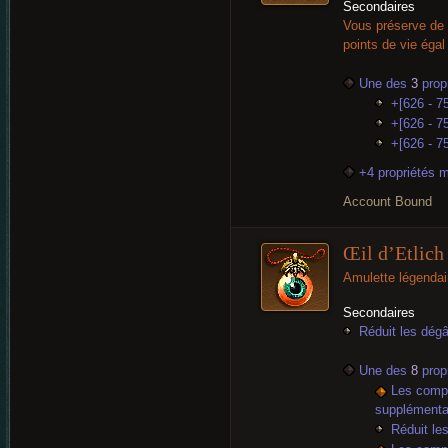
Secondaires
Vous préserve de 
points de vie éga
Une des
3
propr
+[626 - 7
+[626 - 75
+[626 - 75
+4 propriétés 
Account Bound
Œil d’Etlich
Amulette légendai
Secondaires
Réduit les dégâ
Une des
8
propr
Les compé
supplémenta
Réduit le