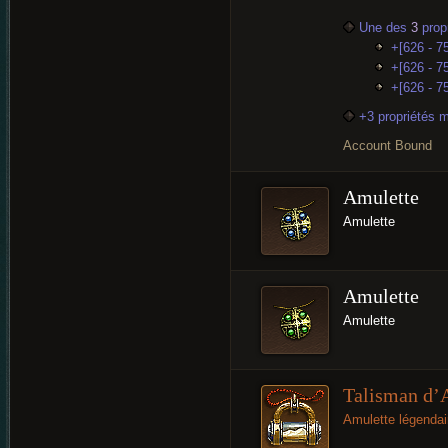
Une des
3
propr
+[626 - 7
+[626 - 75
+[626 - 75
+3 propriétés 
Account Bound
Amulette
Amulette
Amulette
Amulette
Talisman d’
Amulette légendai