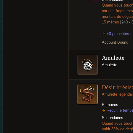
Quand vous touch
par des fragments
montant de dégât
15 mètres
[240 -
+3 propriétés 
Account Bound
Amulette
Amulette
Désir irrésis
Amulette légendai
Primaires
Réduit le temp
Secondaires
Quand vous touche
subit 35% de dég