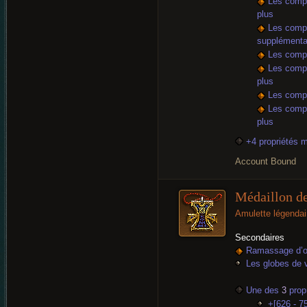
Les compé
plus
Les compé
supplémenta
Les compé
Les compé
plus
Les compé
Les compé
plus
+4 propriétés 
Account Bound
Médaillon d
Amulette légendai
Secondaires
Ramassage d’or
Les globes de v
Une des
3
propr
+[626 - 7