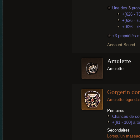
Une des
3
propr
+[626 - 7
+[626 - 75
+[626 - 75
+3 propriétés 
Account Bound
Amulette
Amulette
Gorgerin dor
Amulette légendai
Primaires
Chances de cou
+[91 - 100] à t
Secondaires
Lorsqu’un massacr