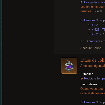
Les globes de v
Les ennemis que 
(Irradie)
[3 - 4]%
Une des
3
propr
+[626 - 7
+[626 - 75
+[626 - 75
+3 propriétés 
Account Bound
L’Ess de Joh
Amulette légendai
Primaires
Réduit le temp
Secondaires
Quand vous touche
cible et de les ral
Une des
3
propr