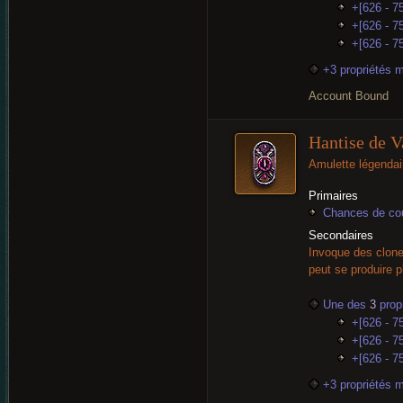
+[626 - 7
+[626 - 75
+[626 - 75
+3 propriétés 
Account Bound
Hantise de 
Amulette légendai
Primaires
Chances de cou
Secondaires
Invoque des clone
peut se produire p
Une des
3
propr
+[626 - 7
+[626 - 75
+[626 - 75
+3 propriétés 