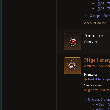
+[626 - 75
+[626 - 75
+3 propriétés 
Account Bound
Amulette
Amulette
Piège à éner
Amulette légendai
Primaires
Réduit le temp
Secondaires
Augmente la durée
Une des
3
propr
+[626 - 7
+[626 - 75