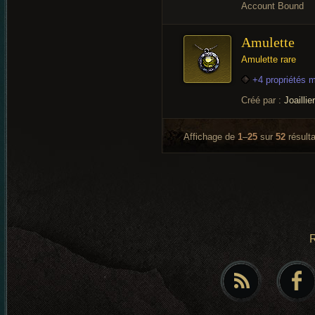
Account Bound
Amulette
Amulette rare
+4 propriétés 
Créé par :
Joaillier
Affichage de
1
–
25
sur
52
résulta
R