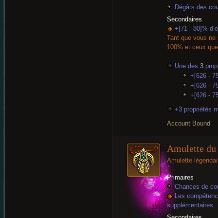
Dégâts des cou
Secondaires
+[71 - 80]% d’
Tant que vous ne 
100% et ceux que
Une des
3
propr
+[626 - 7
+[626 - 75
+[626 - 75
+3 propriétés 
Account Bound
Amulette du 
Amulette légendai
Primaires
Chances de cou
Les compétences
supplémentaires
Secondaires