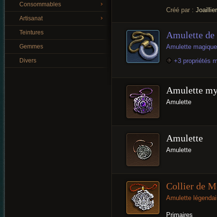
Consommables
Créé par :
Joaillier
Artisanat
Teintures
Amulette de 
Gemmes
Amulette magique
Divers
+3 propriétés 
Amulette my
Amulette
Amulette
Amulette
Collier de 
Amulette légendai
Primaires