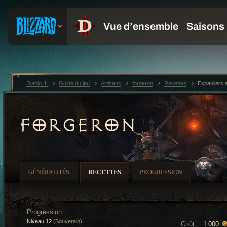
Diablo III
Guide du jeu
Artisans
forgeron
Recettes
Espauliers
FORGERON
GÉNÉRALITÉS
RECETTES
PROGRESSION
Progression
Niveau 12
(Souverain)
Coût :
1 000