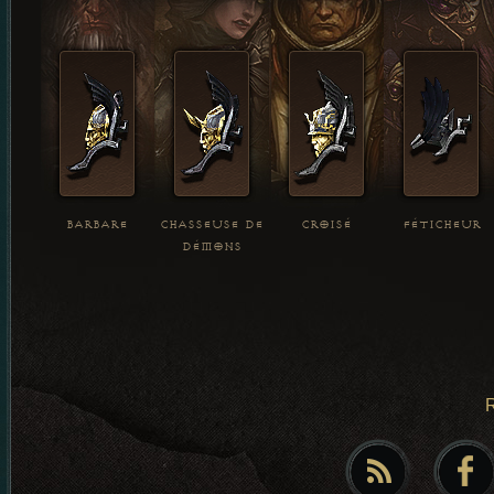
BARBARE
CHASSEUSE DE
CROISÉ
FÉTICHEUR
DÉMONS
R