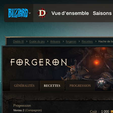
Diablo III
Guide du jeu
Artisans
forgeron
Recettes
Hache de ba
FORGERON
GÉNÉRALITÉS
RECETTES
PROGRESSION
Progression
Niveau 2
(Compagnon)
Coût :
1 000