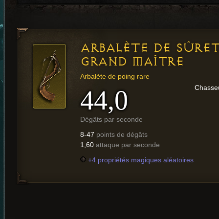
ARBALÈTE DE SÛRET
GRAND MAÎTRE
Arbalète de poing rare
Chasse
44,0
Dégâts par seconde
8-47
points de dégâts
1,60
attaque par seconde
+4 propriétés magiques aléatoires