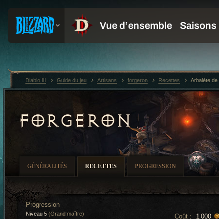
Diablo III
Guide du jeu
Artisans
forgeron
Recettes
Arbalète de
FORGERON
GÉNÉRALITÉS
RECETTES
PROGRESSION
Progression
Niveau 5
(Grand maître)
Coût :
1 000