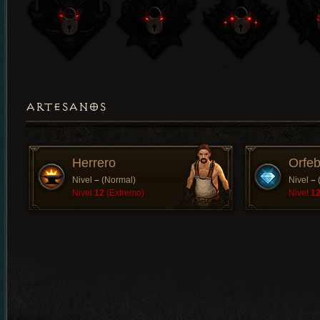
ARTESANOS
Herrero
Orfeb
Nivel
–
(Normal)
Nivel
–
Nivel
12
(Extremo)
Nivel
1