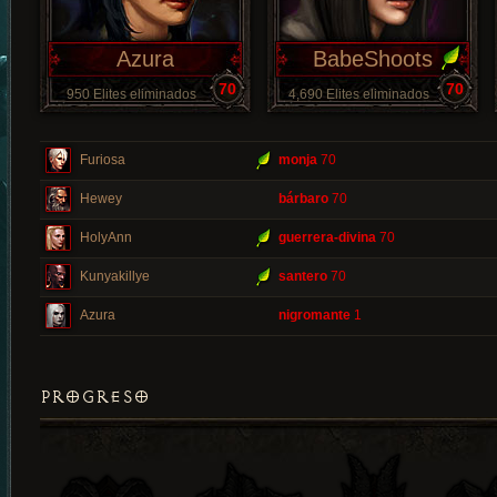
Azura
BabeShoots
70
70
950 Elites eliminados
4,690 Elites eliminados
Furiosa
monja
70
Hewey
bárbaro
70
HolyAnn
guerrera-divina
70
Kunyakillye
santero
70
Azura
nigromante
1
PROGRESO