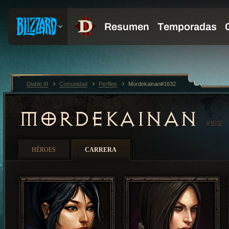
Diablo III
Comunidad
Perfiles
Mordekainan#1632
MORDEKAINAN
#1632
HÉROES
CARRERA