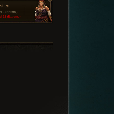
stica
el
–
(Normal)
el
12
(Extremo)