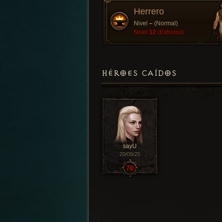
Herrero
Nivel
–
(Normal)
Nivel
12
(Extremo)
HÉROES CAÍDOS
sayU
20/09/25
70