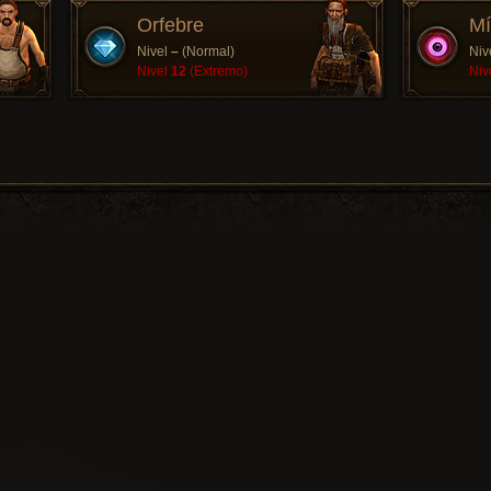
Orfebre
Mí
Nivel
–
(Normal)
Niv
Nivel
12
(Extremo)
Niv