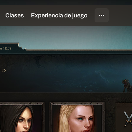
es#1159