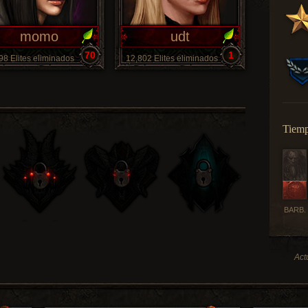
momo
udt
70
1
98 Elites eliminados
12,802 Elites eliminados
Tiemp
BARB.
Act