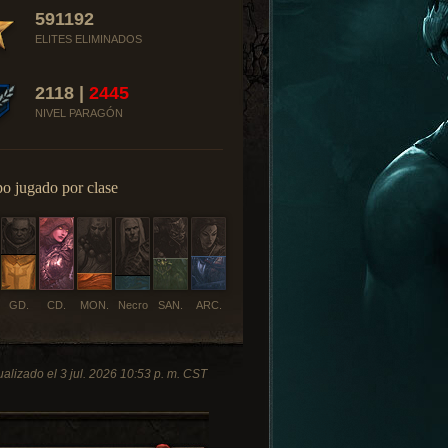
591192
ELITES ELIMINADOS
2118 |
2445
NIVEL PARAGÓN
o jugado por clase
GD.
CD.
MON.
Necro
SAN.
ARC.
ualizado el 3 jul. 2026 10:53 p. m. CST