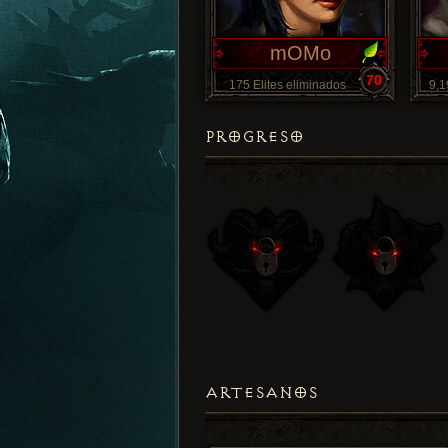
mOMo
70
175 Elites eliminados
9,1
PROGRESO
ARTESANOS