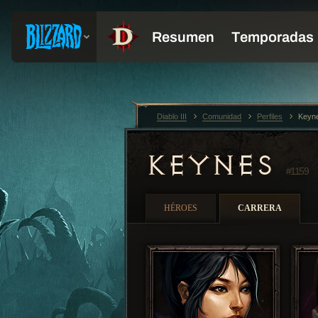
Diablo III
Comunidad
Perfiles
Keyn
KEYNES
#1159
HÉROES
CARRERA