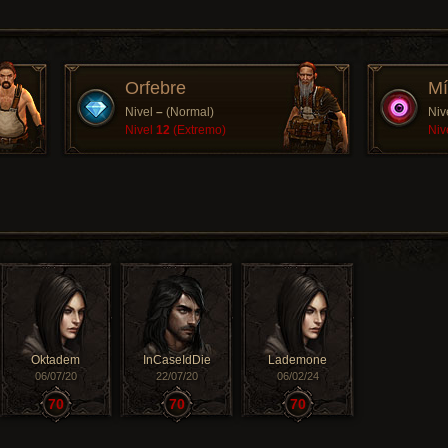
Orfebre
Mí
Nivel
–
(Normal)
Niv
Nivel
12
(Extremo)
Niv
Oktadem
InCaseIdDie
Lademone
06/07/20
22/07/20
06/02/24
70
70
70