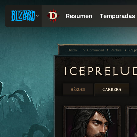
Diablo III
Comunidad
Perfiles
ICEpr
ICEPRELU
HÉROES
CARRERA