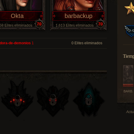
Okta
barbackup
70
70
58 Elites eliminados
1,613 Elites eliminados
dora-de-demonios
1
0 Elites eliminados
Tiemp
BARB.
Actu