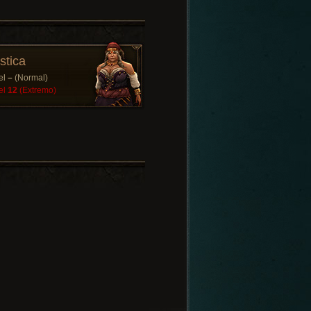
stica
el
–
(Normal)
el
12
(Extremo)