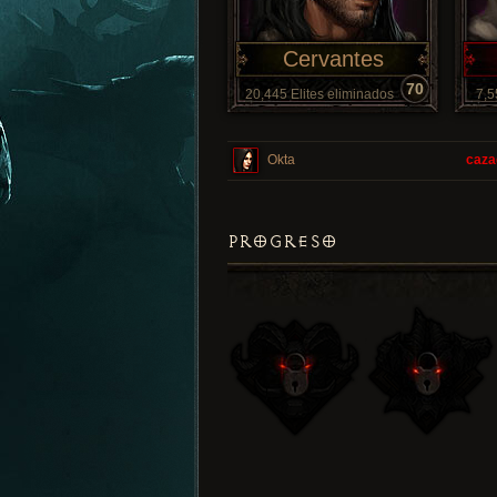
Cervantes
70
20,445 Elites eliminados
7,5
Okta
caza
PROGRESO