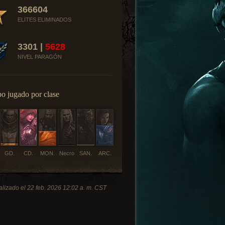
366604
ELITES ELIMINADOS
3301 |
5628
NIVEL PARAGÓN
o jugado por clase
GD.
CD.
MON.
Necro
SAN.
ARC.
alizado el 22 feb. 2026 12:02 a. m. CST