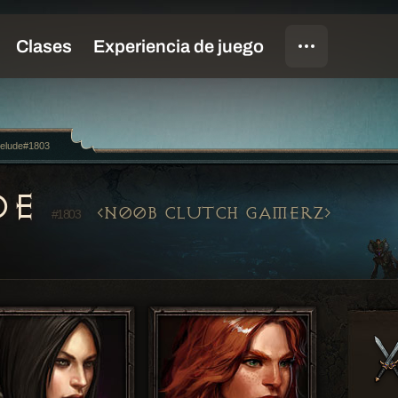
elude#1803
DE
N00B CLUTCH GAMERZ
#1803