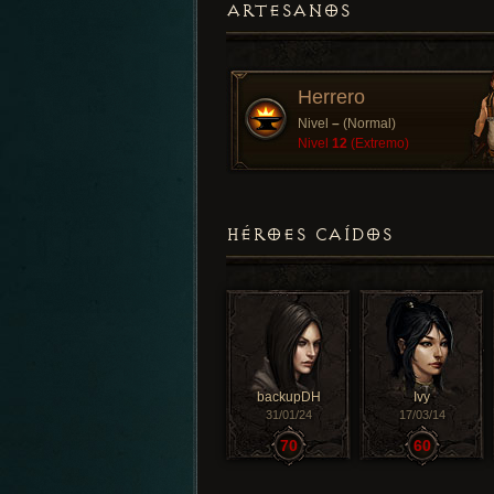
ARTESANOS
Herrero
Nivel
–
(Normal)
Nivel
12
(Extremo)
HÉROES CAÍDOS
backupDH
Ivy
31/01/24
17/03/14
70
60