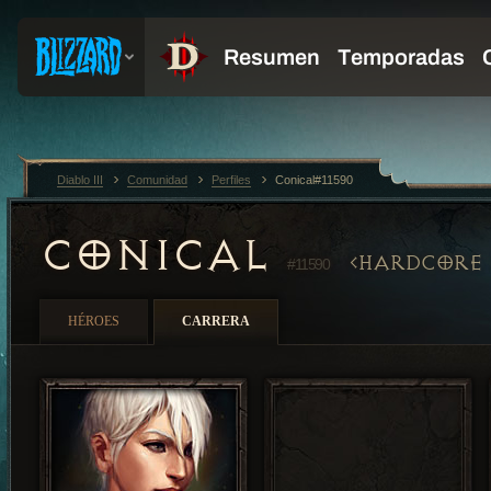
Diablo III
Comunidad
Perfiles
Conical#11590
CONICAL
HARDCORE
#11590
HÉROES
CARRERA