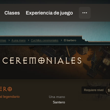
rmas
A una mano
Cuchillos ceremoniales
El barbero
 CEREMONIALES
ERO
Requiere nivel
1
al legendario
Una mano
Santero