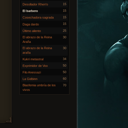
15
Desollador Rhen'o
15
El barbero
15
Cosechadora sagrada
15
Daga dardo
25
Último aliento
El abrazo de la Reina
30
Araña
El abrazo de la Reina
30
araña
34
Kukri metastral
50
Exprimidor de Voo
50
Filo Anessazi
60
La Gidbinn
Blasfemia umbría de los
70
vivos