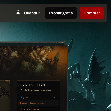
VER TAMBIÉN
Cuchillos ceremoniales
5
Objeto
Nivel
9
Renacimiento mortal
9
Blasfemia umbría