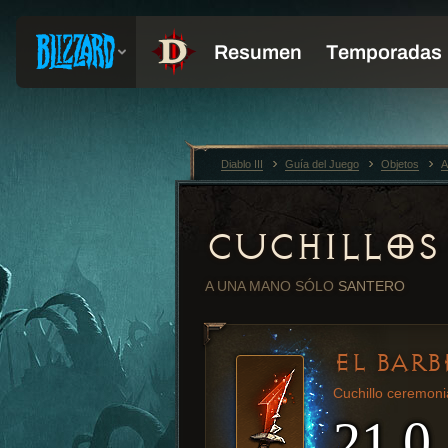
Diablo III
Guía del Juego
Objetos
A
CUCHILLOS
A UNA MANO
SÓLO
SANTERO
EL BARB
Cuchillo ceremoni
21.0