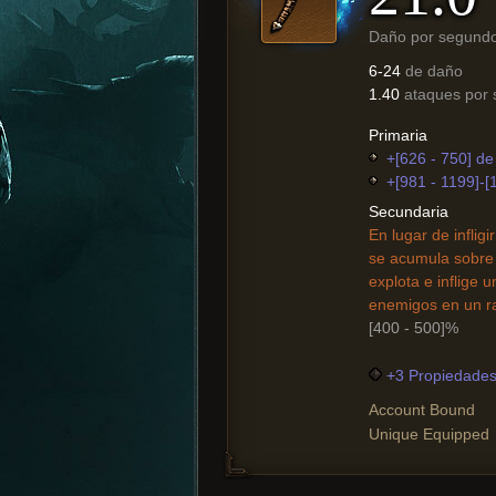
Daño por segund
6-24
de daño
1.40
ataques por
Primaria
+[626 - 750] de 
+[981 - 1199]-[
Secundaria
En lugar de inflig
se acumula sobre 
explota e inflige 
enemigos en un ra
[400 - 500]%
+3 Propiedades 
Account Bound
Unique Equipped