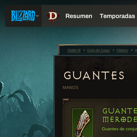
Diablo III
Guía del Juego
Objetos
A
GUANTES
MANOS
GUANTE
MEROD
Guantes de conju