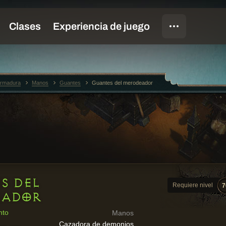
rmadura
Manos
Guantes
Guantes del merodeador
S DEL
Requiere nivel
7
EADOR
nto
Manos
Cazadora de demonios