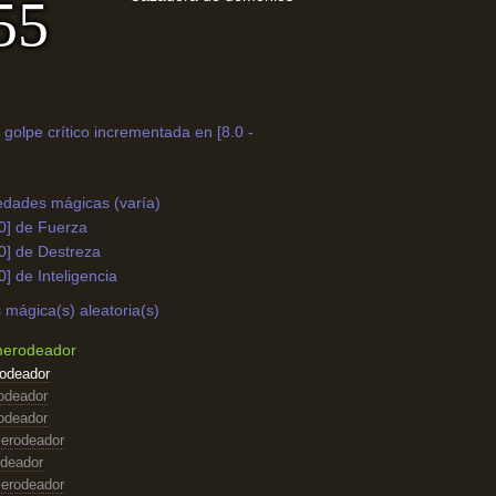
55
 golpe crítico incrementada en [8.0 -
edades mágicas (varía)
0] de Fuerza
0] de Destreza
0] de Inteligencia
mágica(s) aleatoria(s)
merodeador
odeador
odeador
odeador
erodeador
odeador
erodeador