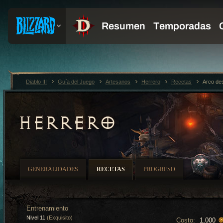
Diablo III
Guía del Juego
Artesanos
Herrero
Recetas
Arco de
HERRERO
GENERALIDADES
RECETAS
PROGRESO
Entrenamiento
Nivel 11
(Exquisito)
Costo:
1,000