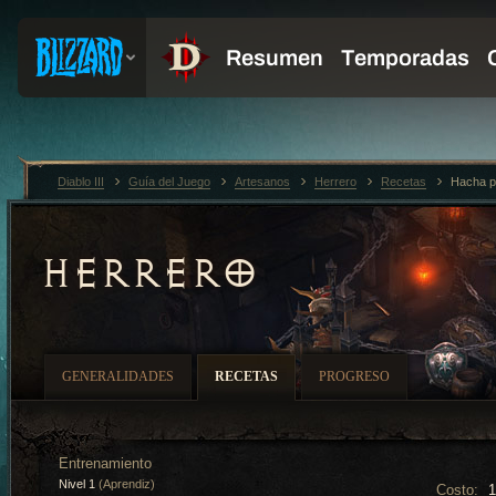
Diablo III
Guía del Juego
Artesanos
Herrero
Recetas
Hacha p
HERRERO
GENERALIDADES
RECETAS
PROGRESO
Entrenamiento
Nivel 1
(Aprendiz)
Costo: