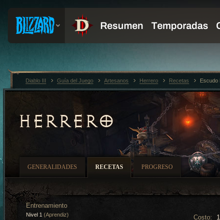
Diablo III
Guía del Juego
Artesanos
Herrero
Recetas
Escudo h
HERRERO
GENERALIDADES
RECETAS
PROGRESO
Entrenamiento
Nivel 1
(Aprendiz)
Costo: