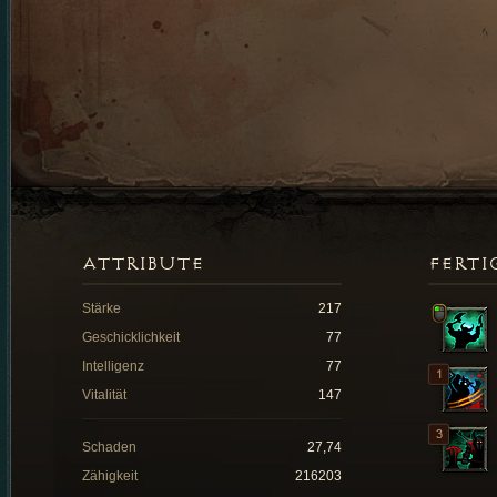
ATTRIBUTE
FERTI
Stärke
217
Geschicklichkeit
77
Intelligenz
77
Vitalität
147
Schaden
27,74
Zähigkeit
216203