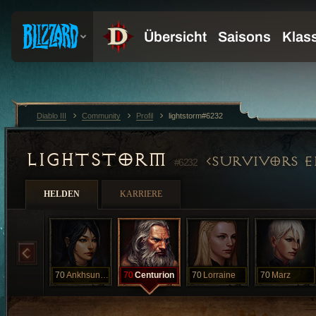
Diablo III
Community
Profil
lightstorm#6232
LIGHTSTORM
SURVIVORS E
#6232
HELDEN
KARRIERE
70
Ankhsunamon
70
Centurion
70
Lorraine
70
Marz