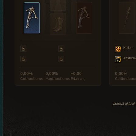
Heilen
Ansturm
0,00%
0,00%
+0,00
0,00%
Goldfundbonus
Magiefundbonus
Erfahrung
Goldfundbonu
Zuletzt aktua