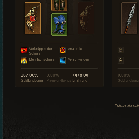
Verkrüppelnder
Anatomie
Schuss
Mehrfachschuss
Verschwinden
167,00%
0,00%
+478,00
0,00%
Goldfundbonus
Magiefundbonus
Erfahrung
Goldfundbonu
Zuletzt aktual