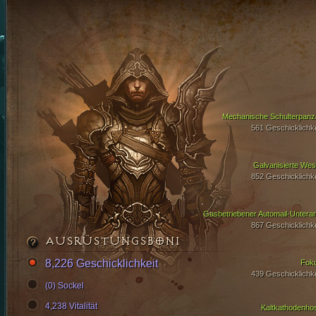
Mechanische Schulterpanz
561 Geschicklichke
Galvanisierte Wes
852 Geschicklichke
Gasbetriebener Automail-Untera
867 Geschicklichke
AUSRÜSTUNGSBONI
8,226 Geschicklichkeit
Fok
439 Geschicklichke
(0) Sockel
4,238 Vitalität
Kaltkathodenho