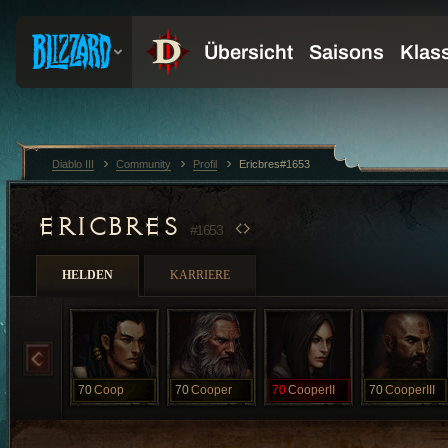
Diablo III
Community
Profil
Ericbres#1653
ERICBRES
#1653
HELDEN
KARRIERE
70
Coop
70
Cooper
70
CooperII
70
CooperIII