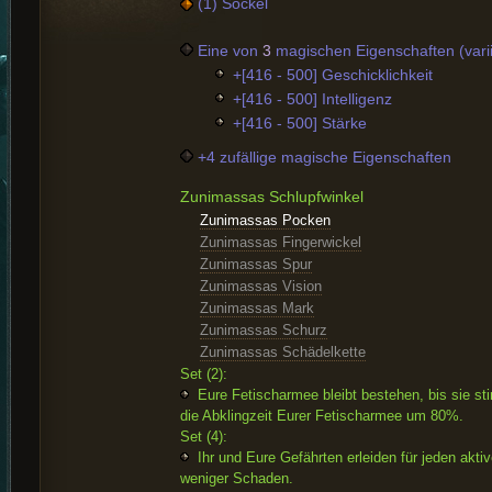
(1) Sockel
Eine von
3
magischen Eigenschaften (varii
+[416 - 500] Geschicklichkeit
+[416 - 500] Intelligenz
+[416 - 500] Stärke
+4 zufällige magische Eigenschaften
Zunimassas Schlupfwinkel
Zunimassas Pocken
Zunimassas Fingerwickel
Zunimassas Spur
Zunimassas Vision
Zunimassas Mark
Zunimassas Schurz
Zunimassas Schädelkette
Set (2):
Eure Fetischarmee bleibt bestehen, bis sie sti
die Abklingzeit Eurer Fetischarmee um 80%.
Set (4):
Ihr und Eure Gefährten erleiden für jeden akt
weniger Schaden.