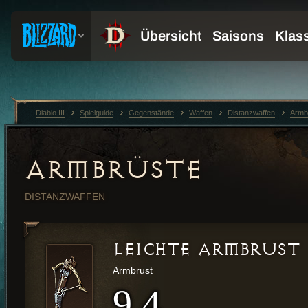
Diablo III
Spielguide
Gegenstände
Waffen
Distanzwaffen
Armb
ARMBRÜSTE
DISTANZWAFFEN
LEICHTE ARMBRUST
Armbrust
9,4