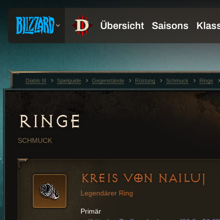
Diablo III
Spielguide
Gegenstände
Rüstung
Schmuck
Ringe
RINGE
SCHMUCK
KREIS VON NAILUJ
Legendärer Ring
Primär