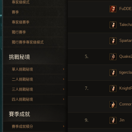
專家級模式
FuDDE
賽季
專家級賽季
Talecha
獨行賽季
Sparta
獨行賽季專家級模式
5.
Quake
挑戰秘境
單人挑戰秘境
tigercl
二人挑戰秘境
7.
KnightF
三人挑戰秘境
四人挑戰秘境
Connor
賽季成就
9.
Jin
賽季成就積分