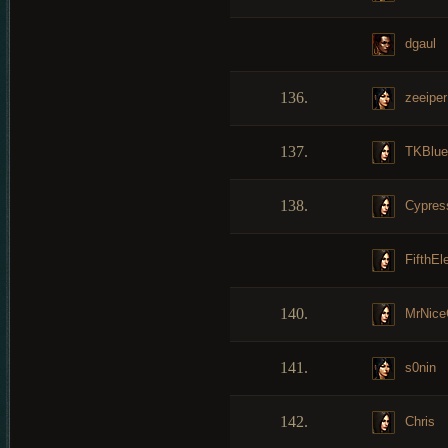
dgaul
136.
zeeiper
137.
TKBlue
138.
Cypres
FifthEl
140.
MrNice
141.
s0nin
142.
Chris