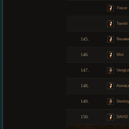
Trevor
Tavish
145.
Revale
146.
Mini
147.
VengLm
148.
AioriaL
149.
Destroy
150.
DAVID