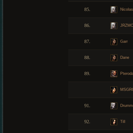
85.
Nicolas
86.
JRZMO
87.
Garr
88.
Dane
89.
Pteroda
MSGR
91.
Drumm
92.
Till