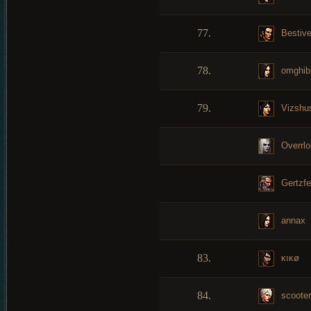
77.
Bestiv
78.
omghib
79.
Vizshu
Overrlo
Gertzfe
annax
83.
ĸıĸø
84.
scoote