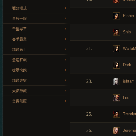
獵頭模式
Pishin
星辰一線
千里尋王
Snib
賽季霸業
21.
WaifuM
精通高手
急速狂飆
Dark
拔腿快跑
精通專家
23.
ishtarr
大顯神威
Leo
貪得無厭
25.
Trently
26.
Jeremo