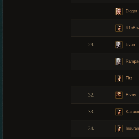
Digger
R1pBo
29.
Evan
Rampa
Fitz
32.
Erzay
33.
Kazooi
34.
Insura