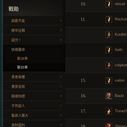
10.
nitsud
戰勛
11.
Rockst
欲罷不能
連年征戰
Kordith
詛咒！
Seth
快得要命
第38季
critpker
第35季
勇者無懼
15.
vailon
寶景良辰
16.
Baulz
極速快趕
不死超人
17.
TinneO
藝高人膽大
貪財圖利
18.
Shizno