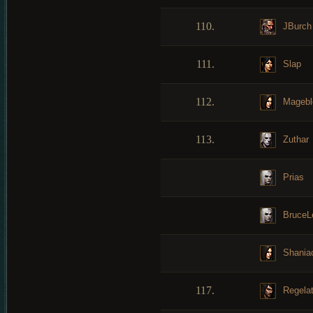
110.
JBurch
111.
Slap
112.
Magebl
113.
Zuthar
Prias
BruceL
Shania
117.
Regelat