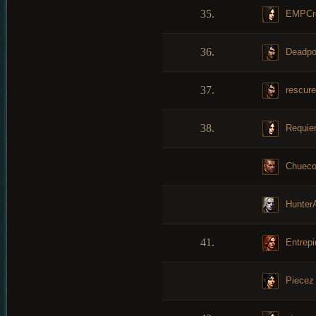
35.
EMPCr
36.
Deadpo
37.
rescure
38.
Requi
Chuec
Hunter
41.
Entrepi
Piecez