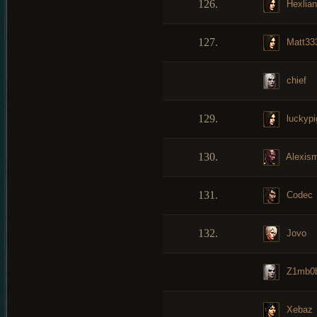
126.
Hexlian
127.
Matt33
chief
129.
luckypi
130.
Alexis
131.
Codec
132.
Jovo
Z1mb0
Xebaz