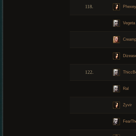
118.
Phexe
Vegeta
Creamp
Dizeas
122.
ThiccB
Ral
Zyvir
FearTh