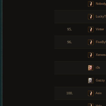
Nobod
LuckyT
95.
Vinter
96.
FiveBy
Xerxes
r3s
Gazzy
100.
Aeix
Vala