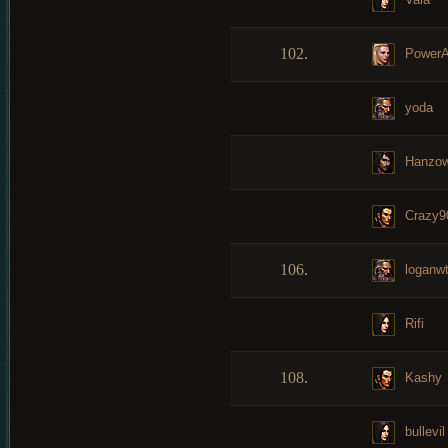
102.
PowerA
yoda
Hanzo
Crazy9
106.
loganw
Rifi
108.
Kashy
bullevil