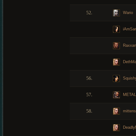
52.
Wario
iAmSar
Raxxan
DethMa
56.
Squish
57.
METAL
58.
mittens
Deadl