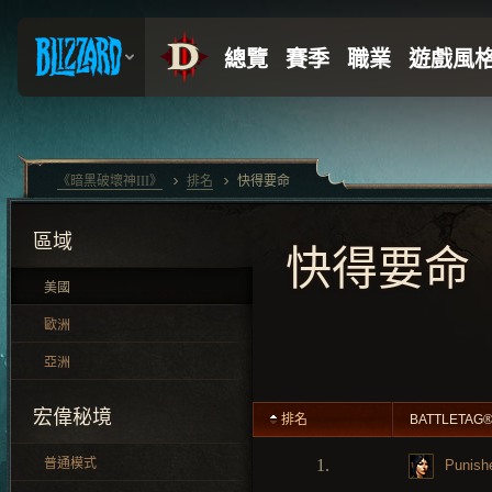
《暗黑破壞神III》
排名
快得要命
區域
快得要命
美國
歐洲
亞洲
宏偉秘境
排名
BATTLETAG
普通模式
1.
Punish