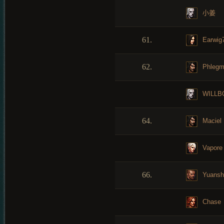
小姜
61.
Earwig
62.
Phlegm
WILLB
64.
Maciel
Vapore
66.
Yuansh
Chase