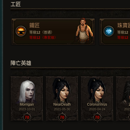
工匠
鐵匠
珠寶
等級
12
（普通）
等級
12
等級
12
（專家級）
等級
12
陣亡英雄
Morrigan
NearDeath
CoronaVirus
2023-10-01
2021-05-30
2020-04-24
202
70
70
70