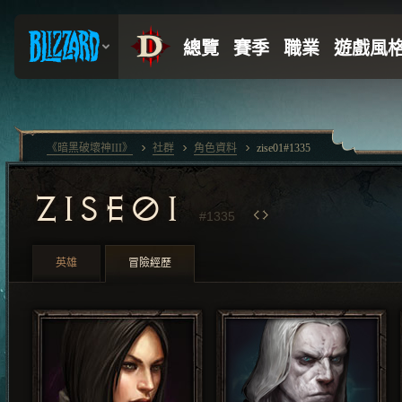
《暗黑破壞神III》
社群
角色資料
zise01#1335
ZISE01
#1335
英雄
冒險經歷