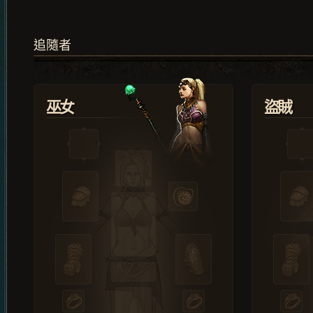
追隨者
巫女
盜賊