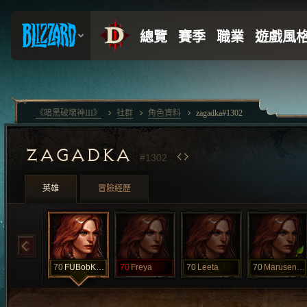
《暗黑破壞神III》
社群
角色資料
zagadka#1302
ZAGADKA
#1302
英雄
冒險經歷
70
FUBobKotick
70
Freya
70
Leeta
70
Marusenka