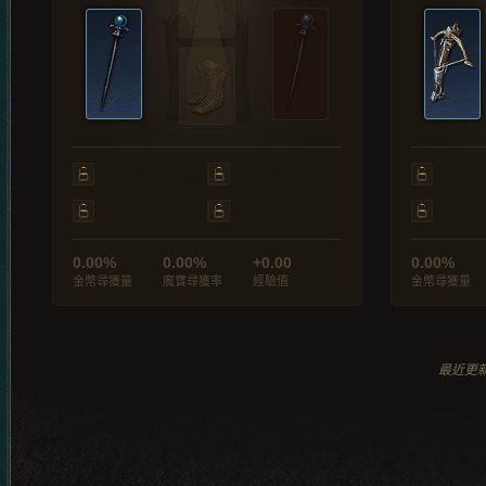
0.00%
0.00%
+0.00
0.00%
金幣尋獲量
魔寶尋獲率
經驗值
金幣尋獲量
最近更新於 