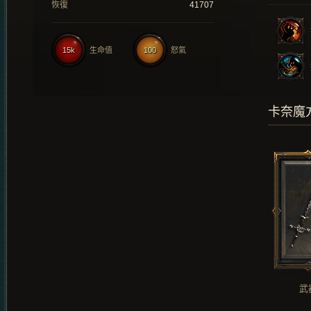
恢復
41707
15k
生命值
100
怒氣
卡奈魔
武