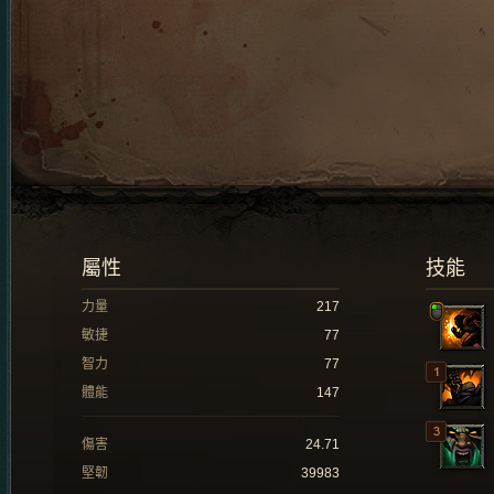
屬性
技能
力量
217
敏捷
77
智力
77
體能
147
傷害
24.71
堅韌
39983