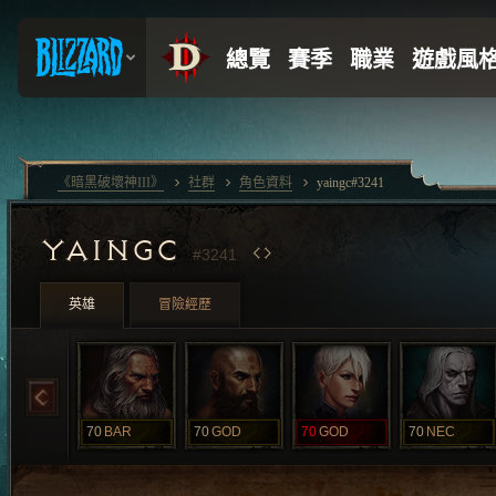
《暗黑破壞神III》
社群
角色資料
yaingc#3241
YAINGC
#3241
英雄
冒險經歷
70
BAR
70
GOD
70
GOD
70
NEC