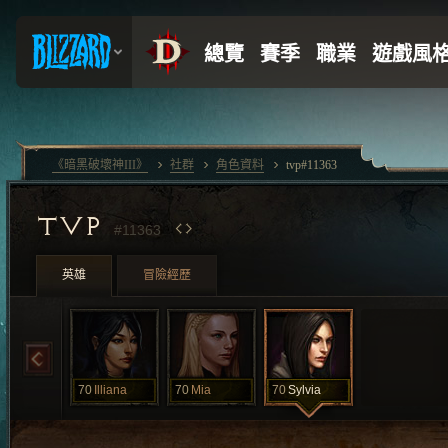
《暗黑破壞神III》
社群
角色資料
tvp#11363
TVP
#11363
英雄
冒險經歷
70
Illiana
70
Mia
70
Sylvia