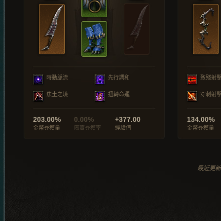
時動脈流
先行調和
致殘射
焦土之境
扭轉命運
穿刺射
203.00%
0.00%
+377.00
134.00%
金幣尋獲量
魔寶尋獲率
經驗值
金幣尋獲量
最近更新於 