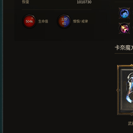
恢復
1010730
125
504k
生命值
憎恨/ 戒律
61
卡奈魔
武