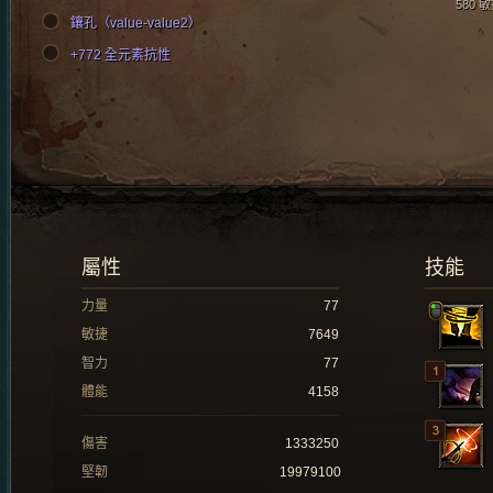
580 
鑲孔（value-value2）
+772 全元素抗性
屬性
技能
力量
77
敏捷
7649
智力
77
體能
4158
傷害
1333250
堅韌
19979100