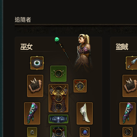
追隨者
巫女
盜賊