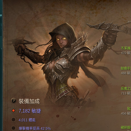
不潔護
470 
獄裔牢
488 
惡魔之
713 
裝備加成
致
7,182 敏捷
456 
4,011 體能
穢邪鎧
爆擊機率提高 42.5%