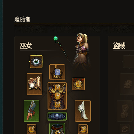
追隨者
巫女
盜賊