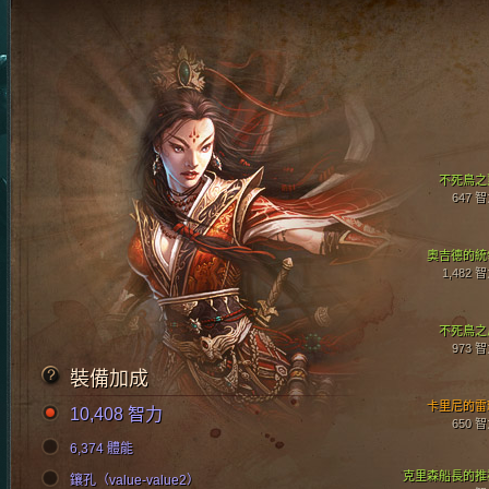
不死鳥之
647 
奧吉德的統
1,482 
不死鳥之
973 
裝備加成
卡里尼的雷
10,408 智力
650 
6,374 體能
克里森船長的推
鑲孔（value-value2）