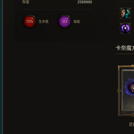
恢復
2589990
737k
生命值
113
秘能
卡奈魔
武