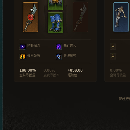
時動脈流
先行調和
強固護盾
專注精神
168.00%
0.00%
+656.00
0.00%
金幣尋獲量
魔寶尋獲率
經驗值
金幣尋獲量
最近更新於