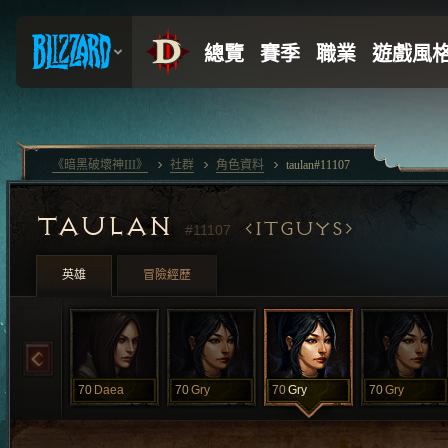
《暗黑破壞神III》
社群
角色資料
taulan#11107
TAULAN
ITGUYS
#11107
英雄
冒險經歷
70
Daea
70
Gry
70
Gry
70
Gry