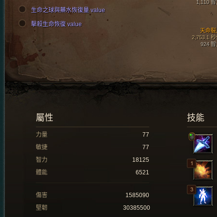
1,110 
生命之球與藥水恢復量 value
擊殺生命恢復 value
天命裂
2,753.1 
924 
屬性
技能
力量
77
敏捷
77
智力
18125
體能
6521
傷害
1585090
堅韌
30385500