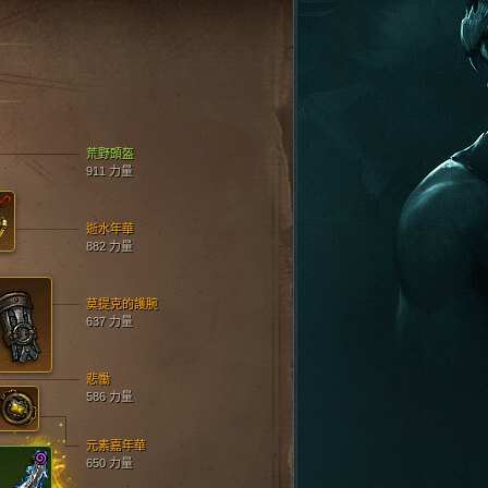
荒野頭盔
911 力量
逝水年華
882 力量
莫提克的護腕
637 力量
悲慟
586 力量
元素嘉年華
650 力量