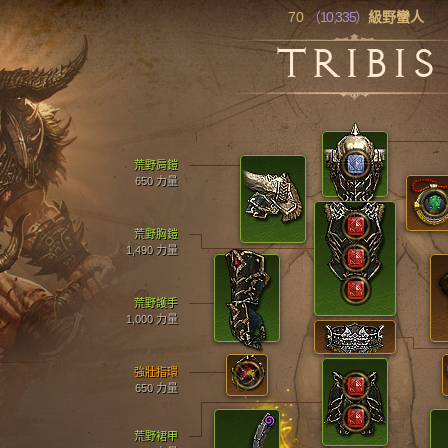
70
（10,335）
級野蠻人
TRIBIS
荒野肩鎧
650 力量
荒野胸鎧
1,490 力量
荒野護手
1,000 力量
強壯指環
650 力量
荒野裙甲