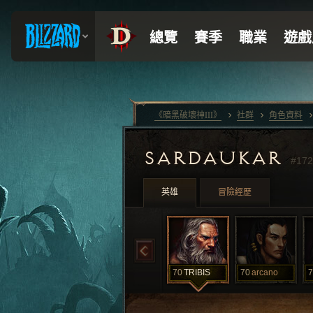
《暗黑破壞神III》
社群
角色資料
SARDAUKAR
#172
英雄
冒險經歷
70
TRIBIS
70
arcano
7