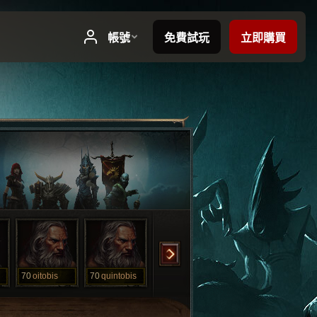
70
oitobis
70
quintobis
70
sadaukardois
70
sardatreis
70
sd