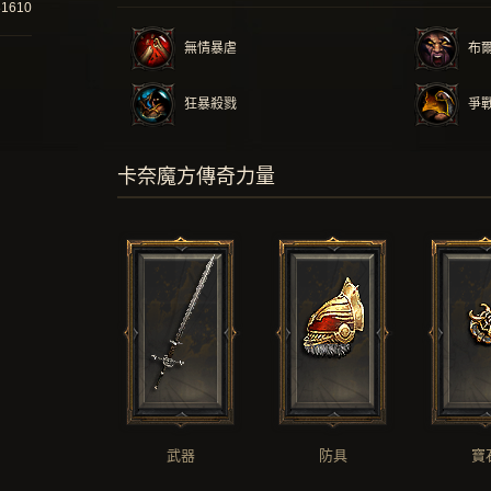
31610
無情暴虐
布
狂暴殺戮
爭
卡奈魔方傳奇力量
武器
防具
寶