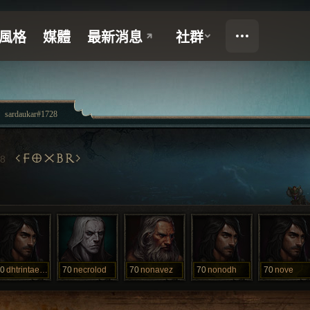
sardaukar#1728
FOXBR
8
0
dhtrintaecin
70
necrolod
70
nonavez
70
nonodh
70
nove