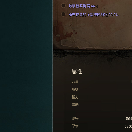
爆擊機率提高 44%
所有技能的冷卻時間縮短 55.5%
屬性
力量
敏捷
智力
體能
傷害
56
堅韌
376