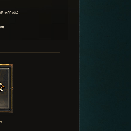
爾凱索的恩澤
戰者
石