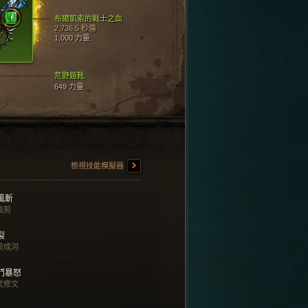
布爾凱索的戰士之血
2,736.5 秒傷
1,000 力量
荒野鎧靴
649 力量
檢視技能模擬器
風斬
風剪
裂
流成河
鬥暴怒
武修文