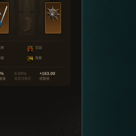
治療
忠誠
衝鋒
鼓舞
0%
0.00%
+163.00
獲量
魔寶尋獲率
經驗值