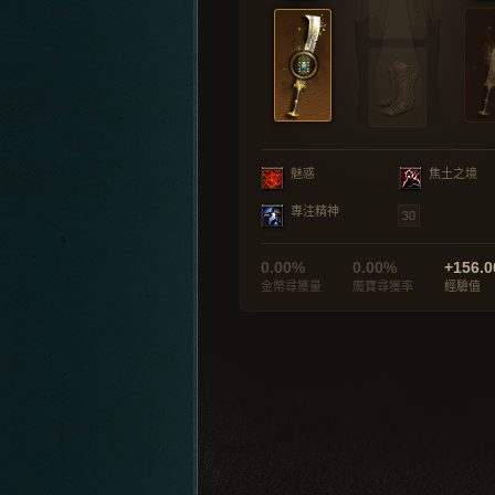
魅惑
焦土之境
專注精神
0.00%
0.00%
+156.0
金幣尋獲量
魔寶尋獲率
經驗值