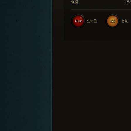
恢復
15
490k
生命值
123
怒氣