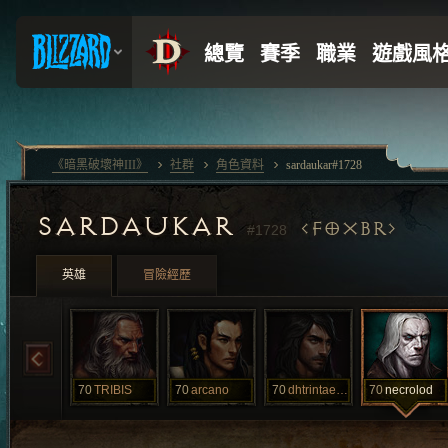
《暗黑破壞神III》
社群
角色資料
sardaukar#1728
SARDAUKAR
FOXBR
#1728
英雄
冒險經歷
70
TRIBIS
70
arcano
70
dhtrintaecin
70
necrolod