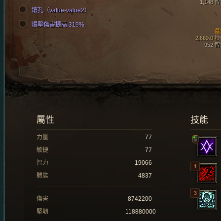
1,148 
鑲孔（value-value2）
爆擊傷害提高 319%
墓
2,860.0 
952 
屬性
技能
力量
77
敏捷
77
智力
19066
體能
4837
傷害
8742200
堅韌
118880000