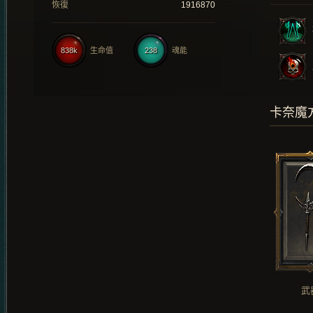
恢復
1916870
838k
生命值
238
魂能
卡奈魔
武