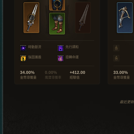
時動脈流
先行調和
強固護盾
扭轉命運
34.00%
0.00%
+412.00
33.00%
金幣尋獲量
魔寶尋獲率
經驗值
金幣尋獲量
最近更新於 