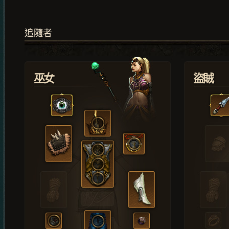
追隨者
巫女
盜賊