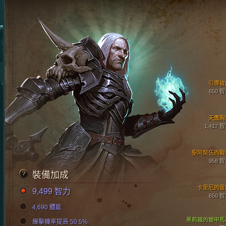
引導披
650 
天鷹胸
1,417 
聖阿契伍的戰
958 
裝備加成
卡里尼的雷
9,499 智力
650 
4,690 體能
黑荊棘的鎖甲馬
爆擊機率提高 50.5%