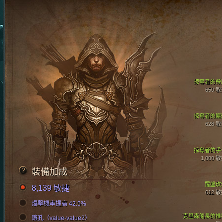
掠奪者的脊
650 
掠奪者的軀
628 
掠奪者的手
1,000 
裝備加成
羅盤玫
8,139 敏捷
612 
爆擊機率提高 42.5%
克里森船長的推
鑲孔（value-value2）