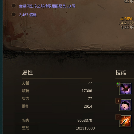
612 
金幣與生命之球拾取距離延長 10 碼
2,467 體能
楊的反曲
3,432.7 
1,000 
屬性
技能
力量
77
敏捷
17306
智力
77
體能
2614
傷害
9053370
堅韌
102315000