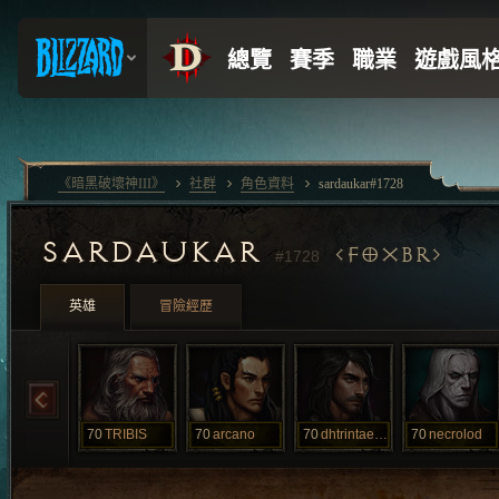
《暗黑破壞神III》
社群
角色資料
sardaukar#1728
SARDAUKAR
FOXBR
#1728
英雄
冒險經歷
70
TRIBIS
70
arcano
70
dhtrintaecin
70
necrolod