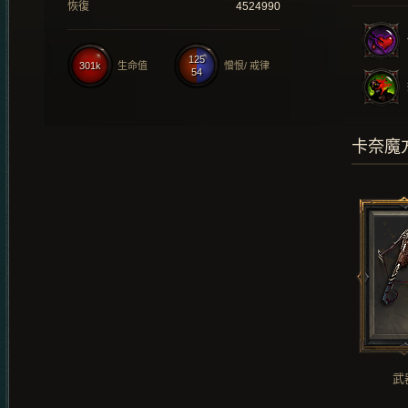
恢復
4524990
125
301k
生命值
憎恨/ 戒律
54
卡奈魔
武