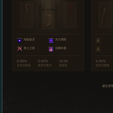
時動脈流
先行調和
焦土之境
扭轉命運
0.00%
0.00%
+0.00
0.00%
金幣尋獲量
魔寶尋獲率
經驗值
金幣尋獲量
最近更新於 