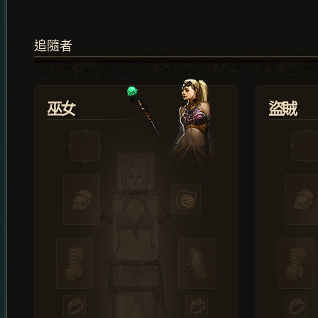
追隨者
巫女
盜賊