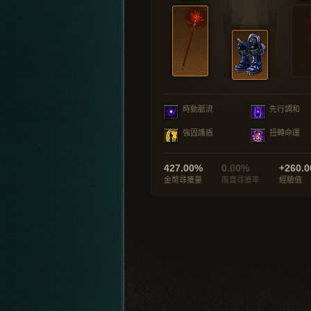
時動脈流
先行調和
強固護盾
扭轉命運
427.00%
0.00%
+260.0
金幣尋獲量
魔寶尋獲率
經驗值