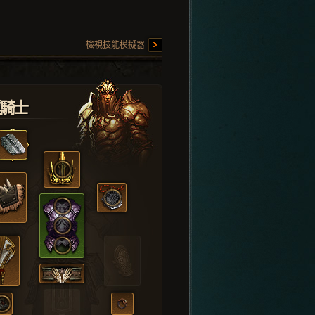
檢視技能模擬器
堂騎士