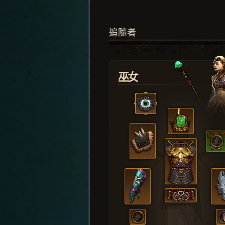
追隨者
巫女