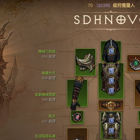
70
（10,335）
級狩魔獵人
SDHNO
機械化肩鎧
650 敏捷
電鍍外衣
609 敏捷
氣動機械臂鎧
940 敏捷
致志
637 敏捷
低溫陰極長褲