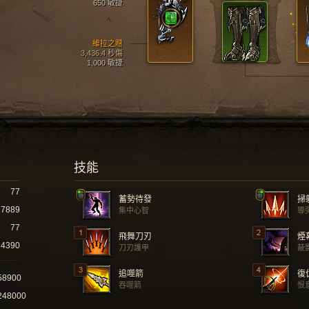
650 敏捷
維拉之贈
3,436.4 秒傷
1,000 敏捷
技能
77
蓄勢待發
掃
17889
集中心智
導
77
飛舞刀刃
煙
4390
刀刃護甲
蔽
追噬箭
復
58900
吞噬箭
恨
248000