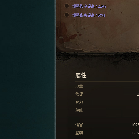
爆擊機率提高 42.5%
爆擊傷害提高 453%
屬性
力量
敏捷
智力
體能
傷害
107
堅韌
120