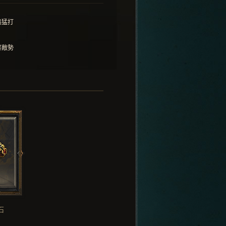
追猛打
察敵勢
石