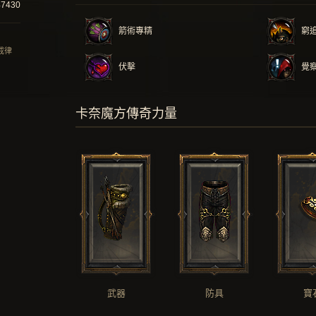
47430
箭術專精
窮
 戒律
伏擊
覺
卡奈魔方傳奇力量
武器
防具
寶