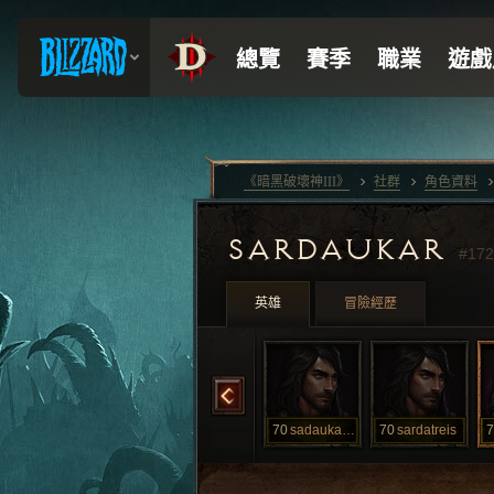
《暗黑破壞神III》
社群
角色資料
SARDAUKAR
#172
英雄
冒險經歷
70
oitobis
70
quintobis
70
sadaukardois
70
sardatreis
7