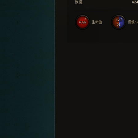
恢復
42
125
439k
生命值
憎恨/
61