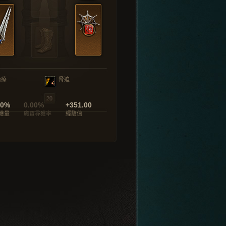
治療
脅迫
00%
0.00%
+351.00
獲量
魔寶尋獲率
經驗值