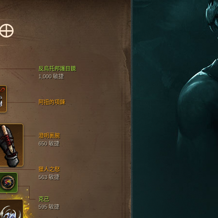
VO
反烏托邦護目鏡
1,000 敏捷
阿扭的項鍊
澄明裹腕
650 敏捷
獵人之怒
563 敏捷
克己
595 敏捷