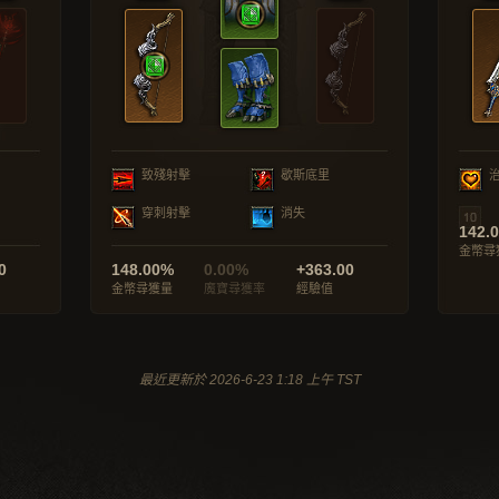
致殘射擊
歇斯底里
穿刺射擊
消失
142.
金幣尋
0
148.00%
0.00%
+363.00
金幣尋獲量
魔寶尋獲率
經驗值
最近更新於 2026-6-23 1:18 上午 TST