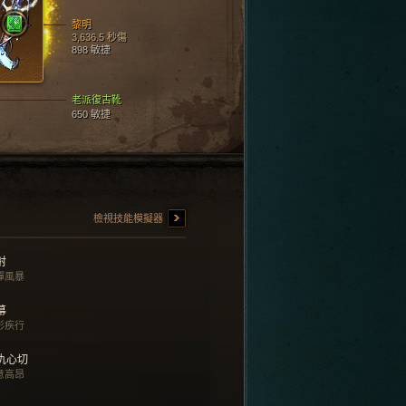
黎明
3,636.5 秒傷
898 敏捷
老派復古靴
650 敏捷
檢視技能模擬器
射
彈風暴
幕
影疾行
仇心切
意高昂