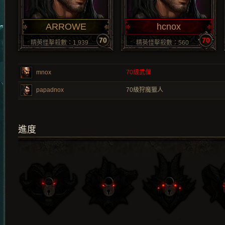
ARROWE
hcnox
70
70
精英怪擊殺數：1,939
精英怪擊殺數：560
mnox
70
級武僧
papadnox
70
級狩魔獵人
進度