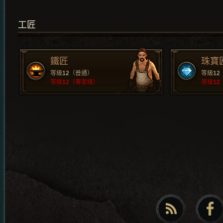
工匠
鐵匠
珠寶
等級
12
（普通）
等級
12
等級
12
（專家級）
等級
12