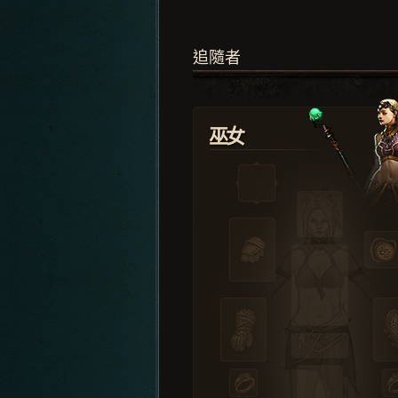
追隨者
巫女