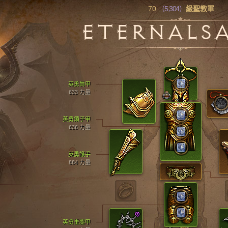
70
（5,304）
級聖教軍
ETERNALS
英勇肩甲
633 力量
英勇鎖子甲
636 力量
英勇護手
884 力量
英勇重腿甲