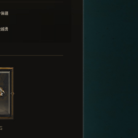
令無疆
挫越勇
石