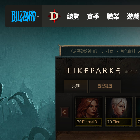
《暗黑破壞神III》
社群
角色資料
MIKEPARKE
#1916
英雄
冒險經歷
70
EternalBarb
70
EternalMonk
7