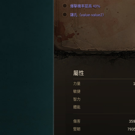
爆擊機率提高 40%
鑲孔（value-value2）
屬性
力量
敏捷
智力
體能
傷害
35
堅韌
793