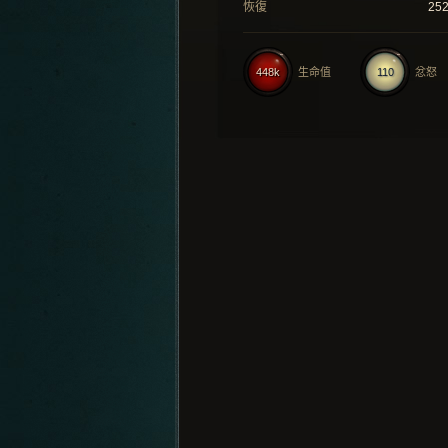
恢復
25
448k
生命值
110
忿怒