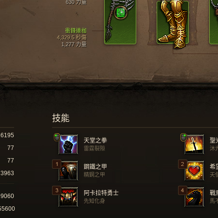
630 力量
衝鋒連枷
4,329.5 秒傷
1,277 力量
技能
16195
天堂之拳
聖
77
雷霆裂隙
沐
77
鋼鐵之甲
希
3963
精鋼之甲
天
阿卡拉特勇士
戰
99060
先知化身
馬
55600