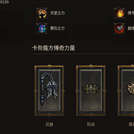
20130
天堂之力
律
寶石之力
越
卡奈魔方傳奇力量
武器
防具
寶