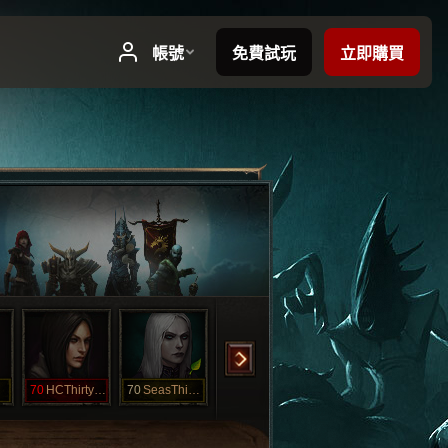
70
HCThirtyFive
70
SeasThiEight
70
SeasThirNine