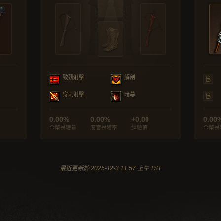
致殘射擊
解剖
穿刺射擊
暗幕
0.00%
0.00%
+0.00
0.00
金幣尋獲量
魔寶尋獲率
經驗值
金幣尋
最近更新於 2025-12-3 11:57 上午 TST