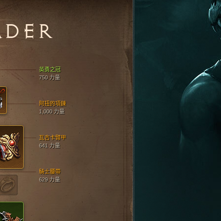
ADER
英勇之冠
750 力量
阿扭的項鍊
1,000 力量
瓦吉卡臂甲
641 力量
騎士腰帶
629 力量