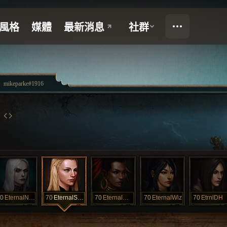
mikeparke#1916
0
EternalNecro
70
EternalSader
70
EternalWitch
70
EternalWiz
70
EtrnlDH