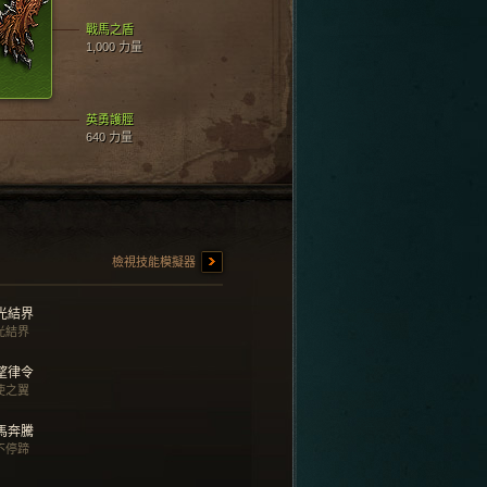
戰馬之盾
1,000 力量
英勇護脛
640 力量
檢視技能模擬器
光結界
光結界
望律令
使之翼
馬奔騰
不停蹄