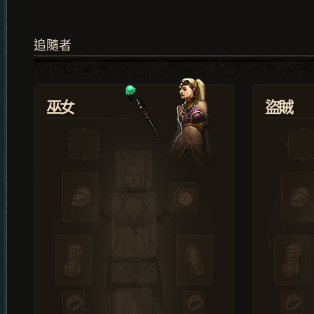
追隨者
巫女
盜賊