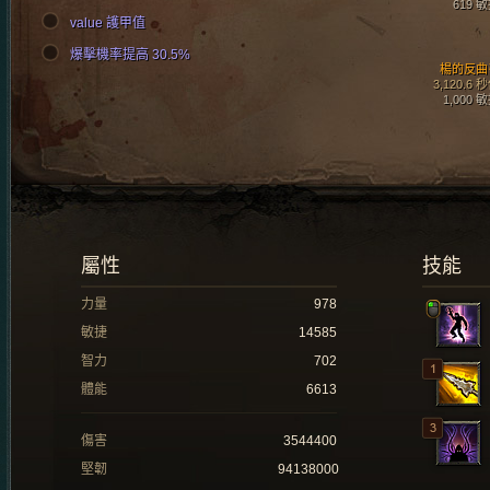
619 
value 護甲值
爆擊機率提高 30.5%
楊的反曲
3,120.6 
1,000 
屬性
技能
力量
978
敏捷
14585
智力
702
體能
6613
傷害
3544400
堅韌
94138000