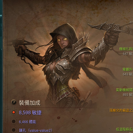
機械化肩
647 
電鍍外
643 
氣動機械臂
893 
裝備加成
瑞榭兒的竊盜之
8,598 敏捷
6,466 體能
低溫陰極長
鑲孔（value-value2）