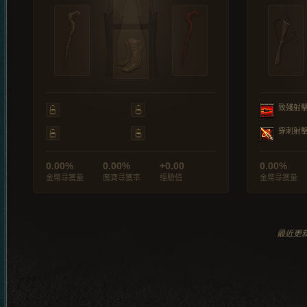
致殘射
穿刺射
0.00%
0.00%
+0.00
0.00%
金幣尋獲量
魔寶尋獲率
經驗值
金幣尋獲量
最近更新於 