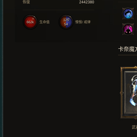
恢復
2442380
125
662k
生命值
憎恨/ 戒律
54
卡奈魔
武