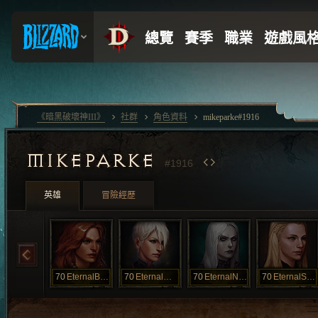
《暗黑破壞神III》
社群
角色資料
mikeparke#1916
MIKEPARKE
#1916
英雄
冒險經歷
70
EternalBarb
70
EternalMonk
70
EternalNecro
70
EternalSader