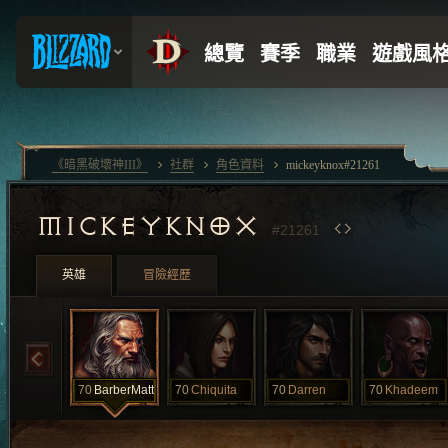
《暗黑破壞神III》
社群
角色資料
mickeyknox#21261
MICKEYKNOX
#21261
英雄
冒險經歷
70
BarberMatt
70
Chiquita
70
Darren
70
Khadeem