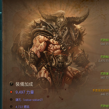
荒野肩
566 
荒野胸
1,475 
荒野護
982 
裝備加成
李奧瑞克的印
9,497 力量
446 
鑲孔（value-value2）
荒野裙
4,722 體能