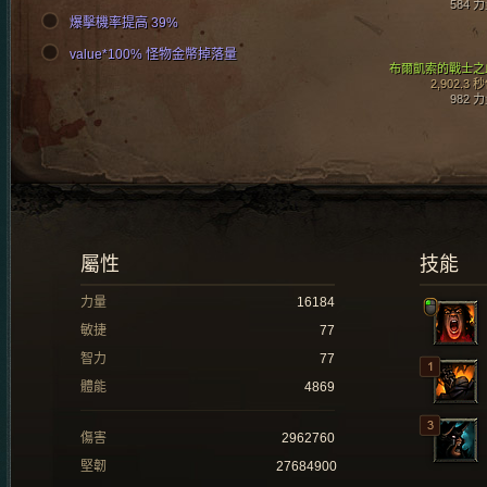
584 
爆擊機率提高 39%
value*100% 怪物金幣掉落量
布爾凱索的戰士之
2,902.3 
982 
屬性
技能
力量
16184
敏捷
77
智力
77
體能
4869
傷害
2962760
堅韌
27684900