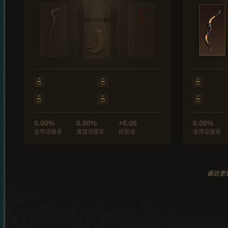
0.00%
0.00%
+0.00
0.00%
金幣尋獲量
魔寶尋獲率
經驗值
金幣尋獲量
最近更新於