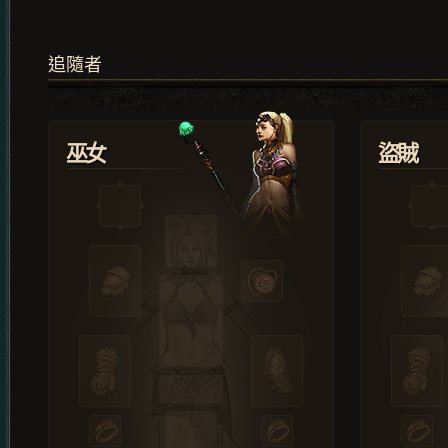
追隨者
巫女
盜賊