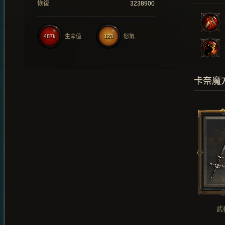
恢復
3238900
487k
生命值
123
怒氣
卡奈魔
武