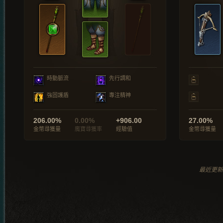
時動脈流
先行調和
強固護盾
專注精神
206.00%
0.00%
+906.00
27.00%
金幣尋獲量
魔寶尋獲率
經驗值
金幣尋獲量
最近更新於 