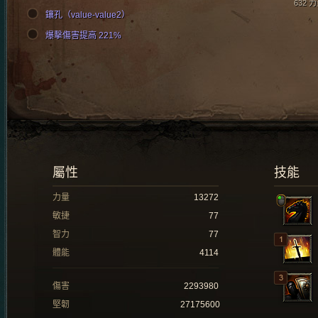
632 
鑲孔（value-value2）
爆擊傷害提高 221%
屬性
技能
力量
13272
敏捷
77
智力
77
體能
4114
傷害
2293980
堅韌
27175600