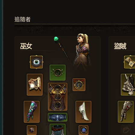
追隨者
巫女
盜賊