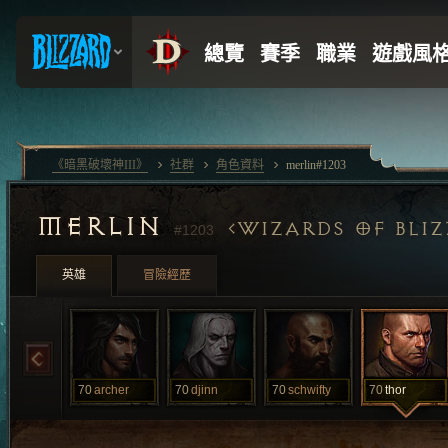
《暗黑破壞神III》
社群
角色資料
merlin#1203
MERLIN
WIZARDS OF BLI
#1203
英雄
冒險經歷
70
archer
70
djinn
70
schwifty
70
thor