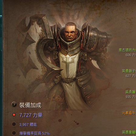
奧吉德的力
606 
英勇鎖子
627 
英勇護
935 
裝備加成
元素嘉年
7,727 力量
3,967 體能
英勇重腿
爆擊機率提高 52%