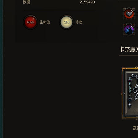
恢復
2159490
469k
生命值
110
忿怒
卡奈魔
武