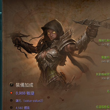
機械化肩
643 
電鍍外
645 
氣動機械臂
936 
裝備加成
克
8,988 敏捷
鑲孔（value-value2）
低溫陰極長
4,582 體能