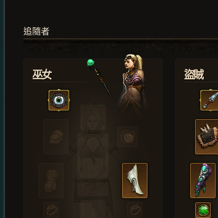
追隨者
巫女
盜賊