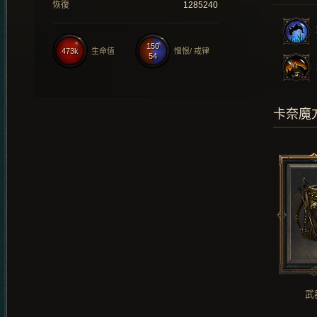
恢復
1285240
150
473k
生命值
憎恨/ 戒律
54
卡奈魔
武