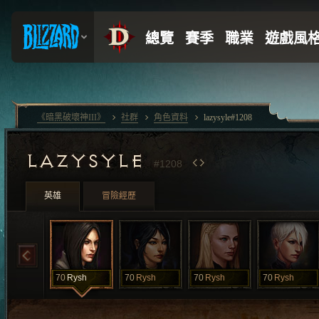
《暗黑破壞神III》
社群
角色資料
lazysyle#1208
LAZYSYLE
#1208
英雄
冒險經歷
70
Rysh
70
Rysh
70
Rysh
70
Rysh