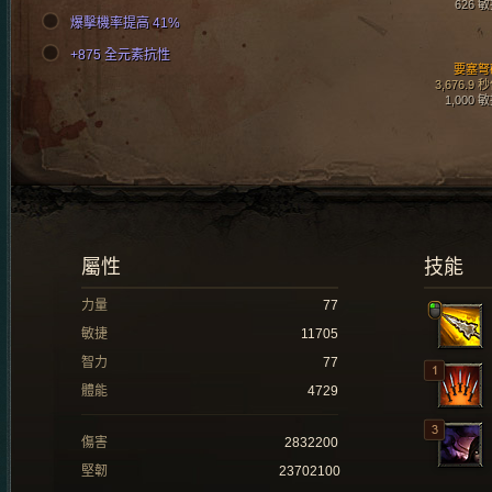
626 
爆擊機率提高 41%
+875 全元素抗性
要塞弩
3,676.9 
1,000 
屬性
技能
力量
77
敏捷
11705
智力
77
體能
4729
傷害
2832200
堅韌
23702100