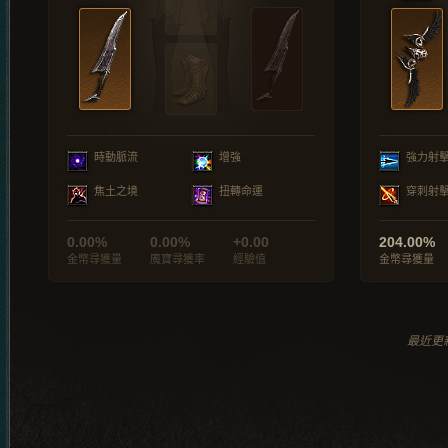
時動脈流
增強
強力射
焦土之境
扭轉命運
穿刺射
0.00%
0.00%
+0.00
204.00%
金幣尋獲量
魔寶尋獲率
經驗值
金幣尋獲量
最近更新於