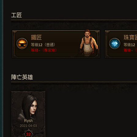
工匠
鐵匠
珠寶
等級
12
（普通）
等級
12
等級
–
（專家級）
等級
–
（
陣亡英雄
Rysh
2021-04-03
32