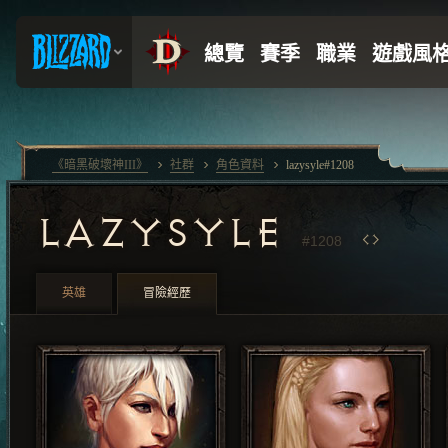
《暗黑破壞神III》
社群
角色資料
lazysyle#1208
LAZYSYLE
#1208
英雄
冒險經歷